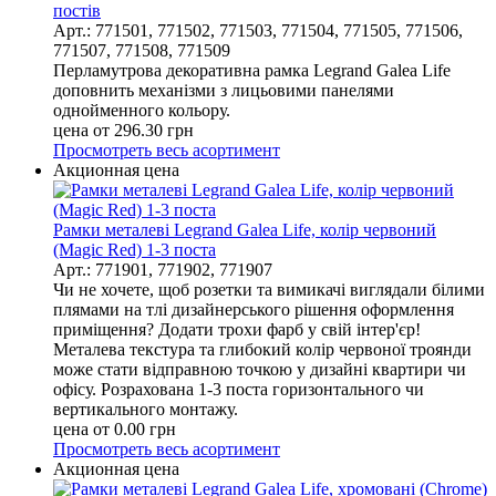
постів
Арт.: 771501, 771502, 771503, 771504, 771505, 771506,
771507, 771508, 771509
Перламутрова декоративна рамка Legrand Galea Life
доповнить механізми з лицьовими панелями
однойменного кольору.
цена от
296.30
грн
Просмотреть весь асортимент
Акционная цена
Рамки металеві Legrand Galea Life, колір червоний
(Magic Red) 1-3 поста
Арт.: 771901, 771902, 771907
Чи не хочете, щоб розетки та вимикачі виглядали білими
плямами на тлі дизайнерського рішення оформлення
приміщення? Додати трохи фарб у свій інтер'єр!
Металева текстура та глибокий колір червоної троянди
може стати відправною точкою у дизайні квартири чи
офісу. Розрахована 1-3 поста горизонтального чи
вертикального монтажу.
цена от
0.00
грн
Просмотреть весь асортимент
Акционная цена