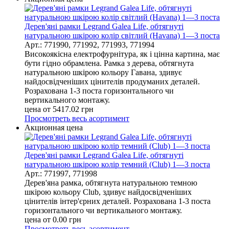
Дерев'яні рамки Legrand Galea Life, обтягнуті
натуральною шкірою колір світлий (Havana) 1—3 поста
Арт.: 771990, 771992, 771993, 771994
Високоякісна електрофурнітура, як і цінна картина, має
бути гідно обрамлена. Рамка з дерева, обтягнута
натуральною шкірою кольору Гавана, здивує
найдосвідченіших цінителів продуманих деталей.
Розрахована 1-3 поста горизонтального чи
вертикального монтажу.
цена от
5417.02
грн
Просмотреть весь асортимент
Акционная цена
Дерев'яні рамки Legrand Galea Life, обтягнуті
натуральною шкірою колір темний (Club) 1—3 поста
Арт.: 771997, 771998
Дерев'яна рамка, обтягнута натуральною темною
шкірою кольору Club, здивує найдосвідченіших
цінителів інтер'єрних деталей. Розрахована 1-3 поста
горизонтального чи вертикального монтажу.
цена от
0.00
грн
Просмотреть весь асортимент