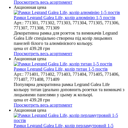
Просмотреть весь асортимент
Акционная цена
Рамки Legrand Galea Life, колір алюмінію 1-5 постів
Арт.: 771301, 771302, 771303, 771304, 771305, 771306,
771307, 771308, 771309
Декоративна рамка для розеток та вимикачів Legrand
Galea Life спеціально створена під колір лицьових
панелей білого та алюмінієвого кольору.
цена от
439.28
грн
Просмотреть весь асортимент
Акционная цена
Рамки Legrand Galea Life, колір титан 1-5 постів
Арт.: 771401, 771402, 771403, 771404, 771405, 771406,
771407, 771408, 771409
Популярна декоративна рамка Legrand Galea Life
кольору титан ідеально доповнить розетки та вимикачі з
лицьовими панелями у цьому ж кольорі.
цена от
439.28
грн
Просмотреть весь асортимент
Акционная цена
Рамки Legrand Galea Life, колір перламутровий 1-5