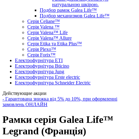
натуральною шкірою.
Подбор рамок Galea Life™
Подбор механизмов Galea Life™
Серія Celiane™
Серія Valena ™
Серія Valena™ Life
Серія Valena™ Allure
Серія Etika та Etika Plus™
Серія Plexo™
Серія Forix™
Електрофурнітура ETI
Електрофурнітура Bticino
Електрофурнітура Jung
Електрофурнітура Erste electric
Електрофурнітура Schneider Electric
Действующие акции
- Гарантована знижка від 5% до 10%, при оформленні
замовлень ОНЛАЙН
Рамки серія Galea Life™
Legrand (Франція)