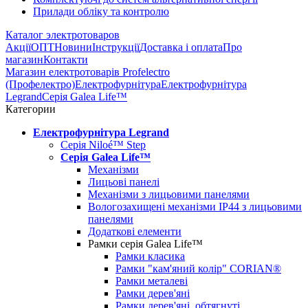
Прилади обліку та контролю
Каталог электротоваров
Акції
ОПТ
Новини
Інструкції
Доставка і оплата
Про
магазин
Контакти
Магазин електротоварів Profelectro
(Профелектро)
Електрофурнітура
Електрофурнітура
Legrand
Серія Galea Life™
Категории
Електрофурнітура Legrand
Серія Niloé™ Step
Серія Galea Life™
Механізми
Лицьові панелі
Механізми з лицьовими панелями
Вологозахищені механізми IP44 з лицьовими
панелями
Додаткові елементи
Рамки серія Galea Life™
Рамки класика
Рамки "кам'яний колір" CORIAN®
Рамки металеві
Рамки дерев'яні
Рамки дерев'яні, обтягнуті