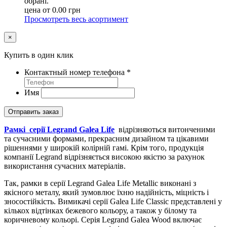
обрані.
цена от
0.00
грн
Просмотреть весь асортимент
×
Купить в один клик
Контактный номер телефона
*
Имя
Отправить заказ
Рамкі серії Legrand Galea Life
відрізняються витонченими
та сучасними формами, прекрасним дизайном та цікавими
рішеннями у широкій колірній гамі. Крім того, продукція
компанії Legrand відрізняється високою якістю за рахунок
використання сучасних матеріалів.
Так, рамки в серії Legrand Galea Life Metallic виконані з
якісного металу, який зумовлює їхню надійність, міцність і
зносостійкість. Вимикачі серії Galea Life Classic представлені у
кількох відтінках бежевого кольору, а також у білому та
коричневому кольорі. Серія Legrand Galea Wood включає