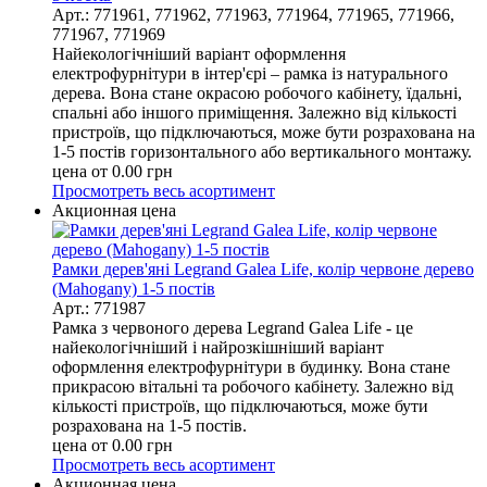
Арт.: 771961, 771962, 771963, 771964, 771965, 771966,
771967, 771969
Найекологічніший варіант оформлення
електрофурнітури в інтер'єрі – рамка із натурального
дерева. Вона стане окрасою робочого кабінету, їдальні,
спальні або іншого приміщення. Залежно від кількості
пристроїв, що підключаються, може бути розрахована на
1-5 постів горизонтального або вертикального монтажу.
цена от
0.00
грн
Просмотреть весь асортимент
Акционная цена
Рамки дерев'яні Legrand Galea Life, колір червоне дерево
(Mahogany) 1-5 постів
Арт.: 771987
Рамка з червоного дерева Legrand Galea Life - це
найекологічніший і найрозкішніший варіант
оформлення електрофурнітури в будинку. Вона стане
прикрасою вітальні та робочого кабінету. Залежно від
кількості пристроїв, що підключаються, може бути
розрахована на 1-5 постів.
цена от
0.00
грн
Просмотреть весь асортимент
Акционная цена