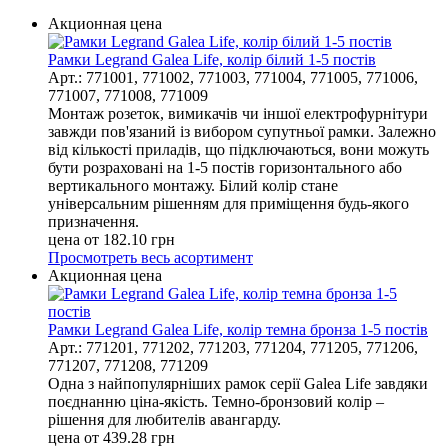
Акционная цена
Рамки Legrand Galea Life, колір білий 1-5 постів
Арт.: 771001, 771002, 771003, 771004, 771005, 771006,
771007, 771008, 771009
Монтаж розеток, вимикачів чи іншої електрофурнітури
завжди пов'язаний із вибором супутньої рамки. Залежно
від кількості приладів, що підключаються, вони можуть
бути розраховані на 1-5 постів горизонтального або
вертикального монтажу. Білий колір стане
універсальним рішенням для приміщення будь-якого
призначення.
цена от
182.10
грн
Просмотреть весь асортимент
Акционная цена
Рамки Legrand Galea Life, колір темна бронза 1-5 постів
Арт.: 771201, 771202, 771203, 771204, 771205, 771206,
771207, 771208, 771209
Одна з найпопулярніших рамок серії Galea Life завдяки
поєднанню ціна-якість. Темно-бронзовий колір –
рішення для любителів авангарду.
цена от
439.28
грн