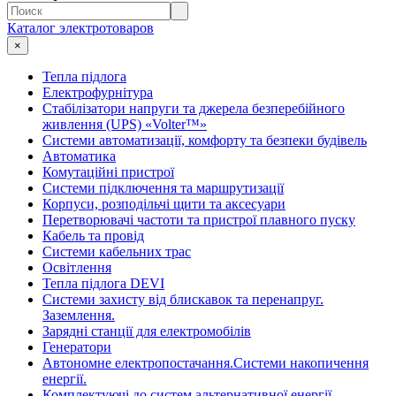
Каталог электротоваров
×
Тепла підлога
Електрофурнітура
Cтабілізатори напруги та джерела безперебійного
живлення (UPS) «Volter™»
Системи автоматизації, комфорту та безпеки будівель
Автоматика
Комутаційні пристрої
Системи підключення та маршрутизації
Корпуси, розподільчі щити та аксесуари
Перетворювачі частоти та пристрої плавного пуску
Кабель та провід
Системи кабельних трас
Освітлення
Тепла підлога DEVI
Системи захисту від блискавок та перенапруг.
Заземлення.
Зарядні станції для електромобілів
Генератори
Автономне електропостачання.Системи накопичення
енергії.
Комплектуючі до систем альтернативної енергії