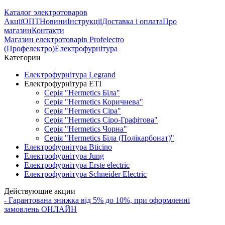
Каталог электротоваров
Акції
ОПТ
Новини
Інструкції
Доставка і оплата
Про
магазин
Контакти
Магазин електротоварів Profelectro
(Профелектро)
Електрофурнітура
Категории
Електрофурнітура Legrand
Електрофурнітура ETI
Серія "Hermetics Біла"
Серія "Hermetics Коричнева"
Серія "Hermetics Сіра"
Серія "Hermetics Сіро-Графітова"
Серія "Hermetics Чорна"
Серія "Hermetics Біла (Полікарбонат)"
Електрофурнітура Bticino
Електрофурнітура Jung
Електрофурнітура Erste electric
Електрофурнітура Schneider Electric
Действующие акции
- Гарантована знижка від 5% до 10%, при оформленні
замовлень ОНЛАЙН