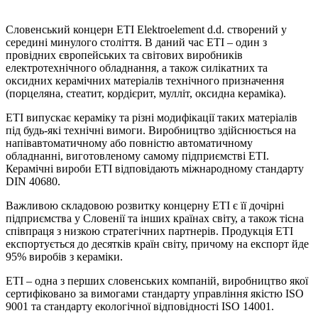
Словенський концерн ETI Elektroelement d.d. створений у
середині минулого століття. В даний час ETI – один з
провідних європейських та світових виробників
електротехнічного обладнання, а також силікатних та
оксидних керамічних матеріалів технічного призначення
(порцеляна, стеатит, кордієрит, мулліт, оксидна кераміка).
ETI випускає кераміку та різні модифікації таких матеріалів
під будь-які технічні вимоги. Виробництво здійснюється на
напівавтоматичному або повністю автоматичному
обладнанні, виготовленому самому підприємстві ETI.
Керамічні вироби ETI відповідають міжнародному стандарту
DIN 40680.
Важливою складовою розвитку концерну ETI є її дочірні
підприємства у Словенії та інших країнах світу, а також тісна
співпраця з низкою стратегічних партнерів. Продукція ETI
експортується до десятків країн світу, причому на експорт йде
95% виробів з кераміки.
ETI – одна з перших словенських компаній, виробництво якої
сертифіковано за вимогами стандарту управління якістю ISO
9001 та стандарту екологічної відповідності ISO 14001.