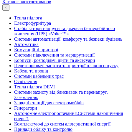
Каталог электротоваров
×
Тепла підлога
Електрофурнітура
Cтабілізатори напруги та джерела безперебійного
живлення (UPS) «Volter™»
Системи автоматизації, комфорту та безпеки будівель
Автоматика
Комутаційні пристрої
Системи підключення та маршрутизації
Корпуси, розподільчі щити та аксесуари
Перетворювачі частоти та пристрої плавного пуску
Кабель та провід
Системи кабельних трас
Освітлення
Тепла підлога DEVI
Системи захисту від блискавок та перенапруг.
Заземлення.
Зарядні станції для електромобілів
Генератори
Автономне електропостачання.Системи накопичення
енергії.
Комплектуючі до систем альтернативної енергії
Прилади обліку та контролю