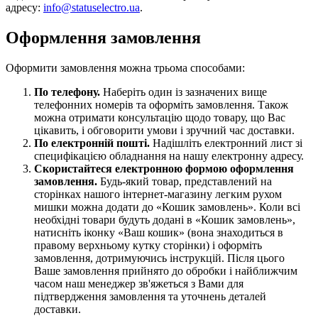
адресу:
info@statuselectro.ua
.
Оформлення замовлення
Оформити замовлення можна трьома способами:
По телефону.
Наберіть один із зазначених вище
телефонних номерів та оформіть замовлення. Також
можна отримати консультацію щодо товару, що Вас
цікавить, і обговорити умови і зручний час доставки.
По електронній пошті.
Надішліть електронний лист зі
специфікацією обладнання на нашу електронну адресу.
Скористайтеся електронною формою оформлення
замовлення.
Будь-який товар, представлений на
сторінках нашого інтернет-магазину легким рухом
мишки можна додати до «Кошик замовлень». Коли всі
необхідні товари будуть додані в «Кошик замовлень»,
натисніть іконку «Ваш кошик» (вона знаходиться в
правому верхньому кутку сторінки) і оформіть
замовлення, дотримуючись інструкцій. Після цього
Ваше замовлення прийнято до обробки і найближчим
часом наш менеджер зв'яжеться з Вами для
підтвердження замовлення та уточнень деталей
доставки.