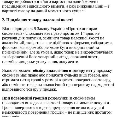
товару виробляється з його вартості на даний момент
пред'явлення відповідного вимоги, а разі зниження ціни – з
вартості товару на даний момент його купівлі.
2. Придбання товару належної якості
Відповідно до ст. 9 Закону України «Про захист прав
споживачів» споживач має право протягом 14 днів, не
рахуючи дня покупки, замінити товар належної якості на
аналогічний, якщо товар не підійшов за формою, габаритами,
фасоном, кольором або не може бути використаний за
призначенням, але за умови, якщо товар не використовувався
та збережений його товарний вигляд, споживчі якості,
пломби, заводське упакування, документи.
Якщо на момент
обміну аналогічного товару нет
у продажу,
споживач має право або придбати будь-які інші товари, або
отримати назад гроші у розмірі вартості поверненого товару,
або поміняти товар на аналогічний при першому надходженні
відповідного товару у продаж.
При поверненні грошей
розрахунки зі споживачем
проводяться виходячи з вартості товару на момент покупки.
Гроші повертаються в день пред'явлення вимоги, а у разі
неможливості повернення грошей – не пізніше ніж протягом
семи днів.