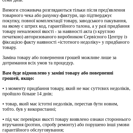
Вимоги споживача розглядаються тільки після пред'явлення
товарного чека або рахунку-фактури, що підтверджує
покупку, повної комплектації товару, заводського пакування,
на якому є штрих код, гарантійного талона, а у разі придбання
товару неналежної якості - за наявності акта (з круглою
печаткою) авторизованого виробником Сервісного Центру із
фіксацією факту наявності «істотного недоліку» у придбаного
товару.
Заміна товару або повернення грошей можливе лише за
дотримання всіх умов та процедур.
Вам буде відмовлено у заміні товару або поверненні
грошей, якщо:
• з моменту придбання товару, який не має суттєвих недоліків,
пройшло більше 14 днів;
• товар, який має істотні недоліків, перестав бути новим,
тобто. був у використанні;
• під час перевірки якості товару виявлено ознаки стороннього
втручання (розтин, спробу ремонту) або порушено інші умови
гарантійного обслуговування;