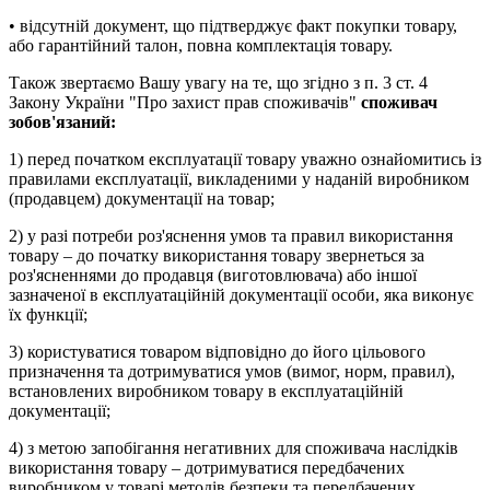
• відсутній документ, що підтверджує факт покупки товару,
або гарантійний талон, повна комплектація товару.
Також звертаємо Вашу увагу на те, що згідно з п. 3 ст. 4
Закону України "Про захист прав споживачів"
споживач
зобов'язаний:
1) перед початком експлуатації товару уважно ознайомитись із
правилами експлуатації, викладеними у наданій виробником
(продавцем) документації на товар;
2) у разі потреби роз'яснення умов та правил використання
товару – до початку використання товару звернеться за
роз'ясненнями до продавця (виготовлювача) або іншої
зазначеної в експлуатаційній документації особи, яка виконує
їх функції;
3) користуватися товаром відповідно до його цільового
призначення та дотримуватися умов (вимог, норм, правил),
встановлених виробником товару в експлуатаційній
документації;
4) з метою запобігання негативних для споживача наслідків
використання товару – дотримуватися передбачених
виробником у товарі методів безпеки та передбачених