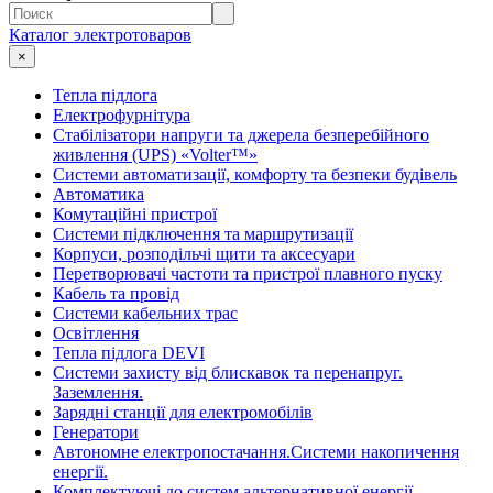
Каталог электротоваров
×
Тепла підлога
Електрофурнітура
Cтабілізатори напруги та джерела безперебійного
живлення (UPS) «Volter™»
Системи автоматизації, комфорту та безпеки будівель
Автоматика
Комутаційні пристрої
Системи підключення та маршрутизації
Корпуси, розподільчі щити та аксесуари
Перетворювачі частоти та пристрої плавного пуску
Кабель та провід
Системи кабельних трас
Освітлення
Тепла підлога DEVI
Системи захисту від блискавок та перенапруг.
Заземлення.
Зарядні станції для електромобілів
Генератори
Автономне електропостачання.Системи накопичення
енергії.
Комплектуючі до систем альтернативної енергії