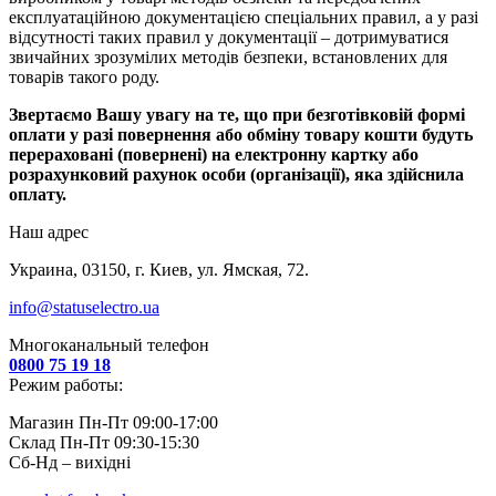
експлуатаційною документацією спеціальних правил, а у разі
відсутності таких правил у документації – дотримуватися
звичайних зрозумілих методів безпеки, встановлених для
товарів такого роду.
Звертаємо Вашу увагу на те, що при безготівковій формі
оплати у разі повернення або обміну товару кошти будуть
перераховані (повернені) на електронну картку або
розрахунковий рахунок особи (організації), яка здійснила
оплату.
Наш адрес
Украина, 03150, г. Киев, ул. Ямская, 72.
info@statuselectro.ua
Многоканальный телефон
0800 75 19 18
Режим работы:
Магазин Пн-Пт 09:00-17:00
Склад Пн-Пт 09:30-15:30
Сб-Нд – вихідні