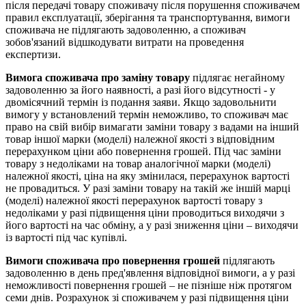
після передачі товару споживачу після порушення споживачем
правил експлуатації, зберігання та транспортування, вимоги
споживача не підлягають задоволенню, а споживач
зобов'язаний відшкодувати витрати на проведення
експертизи.
Вимога споживача про заміну товару
підлягає негайному
задоволенню за його наявності, а разі його відсутності - у
двомісячний термін із подання заяви. Якщо задовольнити
вимогу у встановлений термін неможливо, то споживач має
право на свій вибір вимагати заміни товару з вадами на інший
товар іншої марки (моделі) належної якості з відповідним
перерахунком ціни або повернення грошей. Під час заміни
товару з недоліками на товар аналогічної марки (моделі)
належної якості, ціна на яку змінилася, перерахунок вартості
не провадиться. У разі заміни товару на такій же іншій марці
(моделі) належної якості перерахунок вартості товару з
недоліками у разі підвищення ціни проводиться виходячи з
його вартості на час обміну, а у разі зниження ціни – виходячи
із вартості під час купівлі.
Вимоги споживача про повернення грошей
підлягають
задоволенню в день пред'явлення відповідної вимоги, а у разі
неможливості повернення грошей – не пізніше ніж протягом
семи днів. Розрахунок зі споживачем у разі підвищення ціни