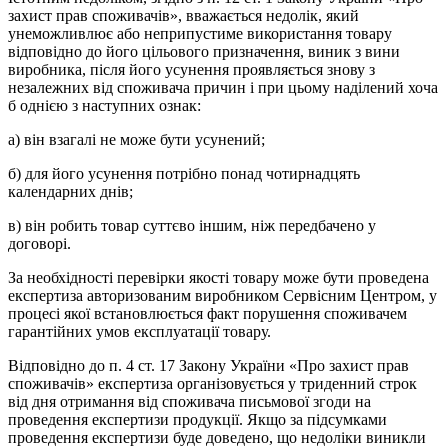
захист прав споживачів», вважається недолік, який
унеможливлює або неприпустиме використання товару
відповідно до його цільового призначення, виник з вини
виробника, після його усунення проявляється знову з
незалежних від споживача причин і при цьому наділений хоча
б однією з наступних ознак:
а) він взагалі не може бути усунений;
б) для його усунення потрібно понад чотирнадцять
календарних днів;
в) він робить товар суттєво іншим, ніж передбачено у
договорі.
За необхідності перевірки якості товару може бути проведена
експертиза авторизованим виробником Сервісним Центром, у
процесі якої встановлюється факт порушення споживачем
гарантійних умов експлуатації товару.
Відповідно до п. 4 ст. 17 Закону України «Про захист прав
споживачів» експертиза організовується у триденний строк
від дня отримання від споживача письмової згоди на
проведення експертизи продукції. Якщо за підсумками
проведення експертизи буде доведено, що недоліки виникли