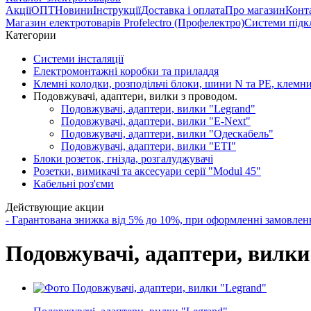
Акції
ОПТ
Новини
Інструкції
Доставка і оплата
Про магазин
Конт
Магазин електротоварів Profelectro (Профелектро)
Системи підк
Категории
Системи інсталяції
Електромонтажні коробки та приладдя
Клемні колодки, розподільчі блоки, шини N та PE, клемн
Подовжувачі, адаптери, вилки з проводом.
Подовжувачі, адаптери, вилки "Legrand"
Подовжувачі, адаптери, вилки "E-Next"
Подовжувачі, адаптери, вилки "Одескабель"
Подовжувачі, адаптери, вилки "ЕТІ"
Блоки розеток, гнізда, розгалуджувачі
Розетки, вимикачі та аксесуари серії "Modul 45"
Кабельні роз'єми
Действующие акции
- Гарантована знижка від 5% до 10%, при оформленні замов
Подовжувачі, адаптери, вилки