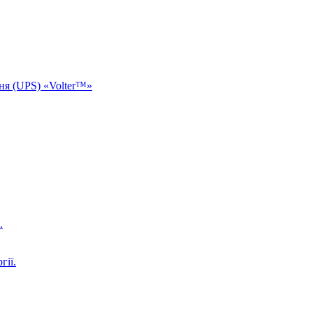
ня (UPS) «Volter™»
.
гії.