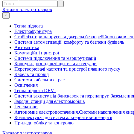
Каталог электротоваров
×
Тепла підлога
Електрофурнітура
Cтабілізатори напруги та джерела безперебійного живлен
Системи автоматизації, комфорту та безпеки будівель
Автоматика
Комутаційні пристрої
Системи підключення та маршрутизації
Корпуси, розподільчі щити та аксесуари
Перетворювачі частоти та пристрої плавного пуску
Кабель та провід
Системи кабельних трас
Освітлення
Тепла підлога DEVI
Системи захисту від блискавок та перенапруг. Заземлення
Зарядні станції для електромобілів
Генератори
Автономне електропостачання.Системи накопичення енер
Комплектуючі до систем альтернативної енергії
Прилади обліку та контролю
Каталог электротоваров