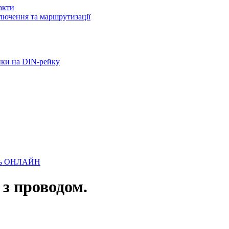
акти
лючення та маршрутизації
ики на DIN-рейку
лень ОНЛАЙН
 з проводом.