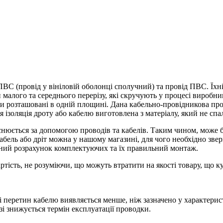
С (провід у вініловій оболонці сполучний) та провід ПВС. Їхні 
 малого та середнього перерізу, які скручують у процесі виро
и розташовані в одній площині. Дана кабельно-провідникова про
 ізоляція дроту або кабелю виготовлена з матеріалу, який не спал
снюється за допомогою проводів та кабелів. Таким чином, може 
абель або дріт можна у нашому магазині, для чого необхідно зв
тний розрахунок комплектуючих та їх правильний монтаж.
тість, не розуміючи, що можуть втратити на якості товару, що ку
зі перетин кабелю виявляється менше, ніж зазначено у характерис
зі знижується термін експлуатації проводки.