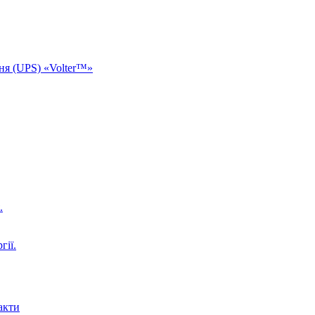
ня (UPS) «Volter™»
.
гії.
акти