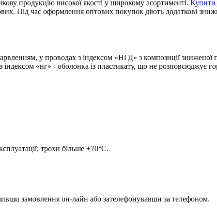
никову продукцію високої якості у широкому асортименті.
Купити 
тових. Під час оформлення оптових покупок діють додаткові зниж
абарвленням, у проводах з індексом «НГД» з композиції зниженої 
 індексом «нг» - оболонка із пластикату, що не розповсюджує гор
сплуатації; трохи більше +70°С.
мивши замовлення он-лайн або зателефонувавши за телефоном.