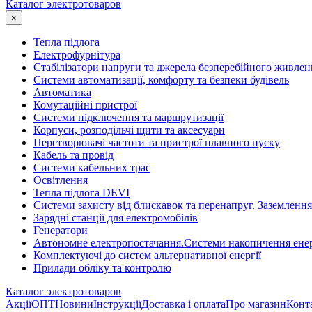
Каталог электротоваров
×
Тепла підлога
Електрофурнітура
Cтабілізатори напруги та джерела безперебійного живлен
Системи автоматизації, комфорту та безпеки будівель
Автоматика
Комутаційні пристрої
Системи підключення та маршрутизації
Корпуси, розподільчі щити та аксесуари
Перетворювачі частоти та пристрої плавного пуску
Кабель та провід
Системи кабельних трас
Освітлення
Тепла підлога DEVI
Системи захисту від блискавок та перенапруг. Заземлення
Зарядні станції для електромобілів
Генератори
Автономне електропостачання.Системи накопичення енер
Комплектуючі до систем альтернативної енергії
Прилади обліку та контролю
Каталог электротоваров
Акції
ОПТ
Новини
Інструкції
Доставка і оплата
Про магазин
Конт