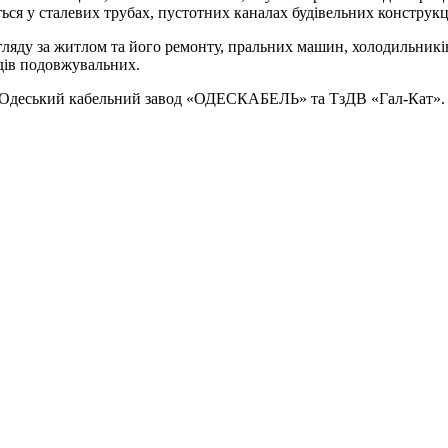
я у сталевих трубах, пустотних каналах будівельних конструкцій
яду за житлом та його ремонту, пральних машин, холодильників, 
дів подовжувальних.
АТ Одеський кабельний завод «ОДЕСКАБЕЛЬ»
та ТзДВ «Гал-Кат»
.