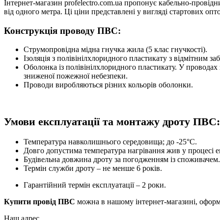
Інтернет-магазин profelectro.com.ua пропонує кабельно-провід
від одного метра. Ці ціни представлені у вигляді стартових оп
Конструкція проводу ПВС:
Струмопровідна мідна гнучка жила (5 клас гнучкості).
Ізоляція з полівінілхлоридного пластикату з відмітним з
Оболонка із полівінілхлоридного пластикату. У проводах з
зниженої пожежної небезпеки.
Проводи виробляються різних кольорів оболонки.
Умови експлуатації та монтажу дроту ПВС:
Температура навколишнього середовища; до -25°С.
Довго допустима температура нагрівання жив у процесі ек
Будівельна довжина дроту за погодженням із споживачем.
Термін служби дроту – не менше 6 років.
Гарантійний термін експлуатації – 2 роки.
Купити провід ПВС
можна в нашому інтернет-магазині, офор
Наш адрес