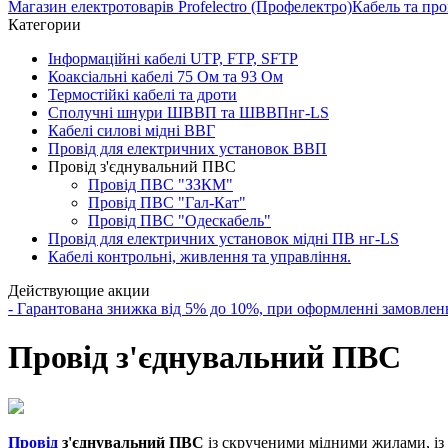
Магазин електротоварів Profelectro (Профелектро)
Кабель та про
Категории
Інформаційні кабелі UTP, FTP, SFTP
Коаксіальні кабелі 75 Ом та 93 Ом
Термостійкі кабелі та дроти
Сполучні шнури ШВВП та ШВВПнг-LS
Кабелі силові мідні ВВГ
Провід для електричних установок ВВП
Провід з'єднувальний ПВС
Провід ПВС "ЗЗКМ"
Провід ПВС "Гал-Кат"
Провід ПВС "Одескабель"
Провід для електричних установок мідні ПВ нг-LS
Кабелі контрольні, живлення та управління.
Действующие акции
- Гарантована знижка від 5% до 10%, при оформленні замов
Провід з'єднувальний ПВС
Провід
з'єднувальний ПВС
із скрученими мідними жилами, із 