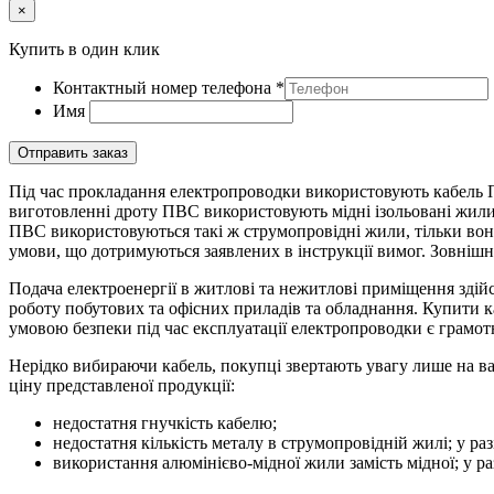
×
Купить в один клик
Контактный номер телефона
*
Имя
Отправить заказ
Під час прокладання електропроводки використовують кабель ПВ
виготовленні дроту ПВС використовують мідні ізольовані жили
ПВС використовуються такі ж струмопровідні жили, тільки вон
умови, що дотримуються заявлених в інструкції вимог. Зовнішня
Подача електроенергії в житлові та нежитлові приміщення здій
роботу побутових та офісних приладів та обладнання. Купити к
умовою безпеки під час експлуатації електропроводки є грамо
Нерідко вибираючи кабель, покупці звертають увагу лише на вар
ціну представленої продукції:
недостатня гнучкість кабелю;
недостатня кількість металу в струмопровідній жилі; у ра
використання алюмінієво-мідної жили замість мідної; у ра