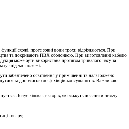
функції схожі, проте зовні вони трохи відрізняються. При
бництва та покривають ПВХ оболонкою. При виготовленні кабелю
дукція може бути використана протягом тривалого часу за
ахує під час пожежі.
бути забезпечено освітлення у приміщенні та налагоджено
ернутися за допомогою до фахівців-консультантів. Важливою
пується. Існує кілька факторів, які можуть пояснити нижчу
тиці товару;