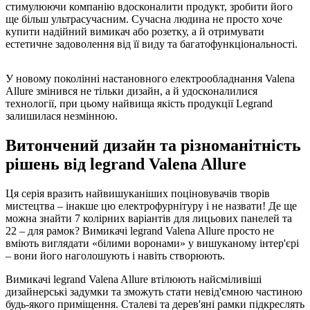
стимулюючи компанію вдосконалити продукт, зробити його
ще більш ультрасучасним. Сучасна людина не просто хоче
купити надійний вимикач або розетку, а й отримувати
естетичне задоволення від її виду та багатофункціональності.
У новому поколінні настановного електрообладнання Valena
Allure змінився не тільки дизайн, а й удосконалилися
технології, при цьому найвища якість продукції Legrand
залишилася незмінною.
Витончений дизайн та різноманітність
рішень від legrand Valena Allure
Ця серія вразить найвишуканіших поціновувачів творів
мистецтва – інакше цю електрофурнітуру і не назвати! Де ще
можна знайти 7 колірних варіантів для лицьових панелей та
22 – для рамок? Вимикачі legrand Valena Allure просто не
вміють виглядати «білими воронами» у вишуканому інтер'єрі
– вони його наголошують і навіть створюють.
Вимикачі legrand Valena Allure втілюють найсміливіші
дизайнерські задумки та зможуть стати невід'ємною частиною
будь-якого приміщення. Сталеві та дерев'яні рамки підкреслять