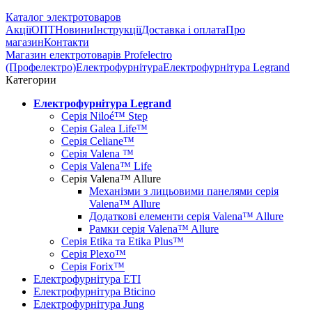
Каталог электротоваров
Акції
ОПТ
Новини
Інструкції
Доставка і оплата
Про
магазин
Контакти
Магазин електротоварів Profelectro
(Профелектро)
Електрофурнітура
Електрофурнітура Legrand
Категории
Електрофурнітура Legrand
Серія Niloé™ Step
Серія Galea Life™
Серія Celiane™
Серія Valena ™
Серія Valena™ Life
Серія Valena™ Allure
Механізми з лицьовими панелями серія
Valena™ Allure
Додаткові елементи серія Valena™ Allure
Рамки серія Valena™ Allure
Серія Etika та Etika Plus™
Серія Plexo™
Серія Forix™
Електрофурнітура ETI
Електрофурнітура Bticino
Електрофурнітура Jung