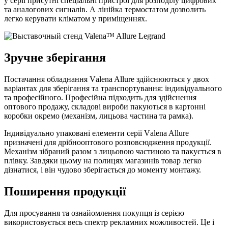
у серії присутні спеціальні пристрої для розподілу цифрових
та аналогових сигналів. А лінійка термостатом дозволить
легко керувати кліматом у приміщеннях.
Зручне зберігання
Постачання обладнання Vаlena Allure здійснюються у двох
варіантах для зберігання та транспортування: індивідуального
та професійного. Професійна підходить для здійснення
оптового продажу, складові вироби пакуються в картонні
коробки окремо (механізм, лицьова частина та рамка).
Індивідуально упаковані елементи серії Vаlena Allure
призначені для дрібнооптового розповсюдження продукції.
Механізм зібраний разом з лицьовою частиною та пакується в
плівку. Завдяки цьому на полицях магазинів товар легко
дізнатися, і він чудово зберігається до моменту монтажу.
Поширення продукції
Для просування та ознайомлення покупця із серією
використовується весь спектр рекламних можливостей. Це і