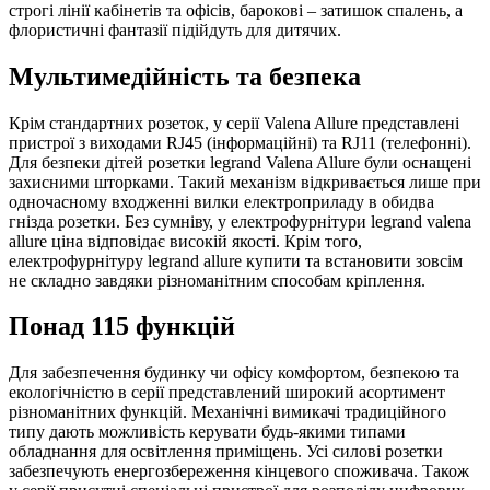
строгі лінії кабінетів та офісів, барокові – затишок спалень, а
флористичні фантазії підійдуть для дитячих.
Мультимедійність та безпека
Крім стандартних розеток, у серії Valena Allure представлені
пристрої з виходами RJ45 (інформаційні) та RJ11 (телефонні).
Для безпеки дітей розетки legrand Valena Allure були оснащені
захисними шторками. Такий механізм відкривається лише при
одночасному входженні вилки електроприладу в обидва
гнізда розетки. Без сумніву, у електрофурнітури legrand valena
allure ціна відповідає високій якості. Крім того,
електрофурнітуру legrand allure купити та встановити зовсім
не складно завдяки різноманітним способам кріплення.
Понад 115 функцій
Для забезпечення будинку чи офісу комфортом, безпекою та
екологічністю в серії представлений широкий асортимент
різноманітних функцій. Механічні вимикачі традиційного
типу дають можливість керувати будь-якими типами
обладнання для освітлення приміщень. Усі силові розетки
забезпечують енергозбереження кінцевого споживача. Також