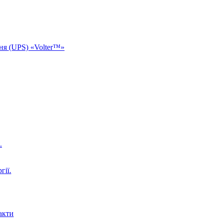
ня (UPS) «Volter™»
.
гії.
акти