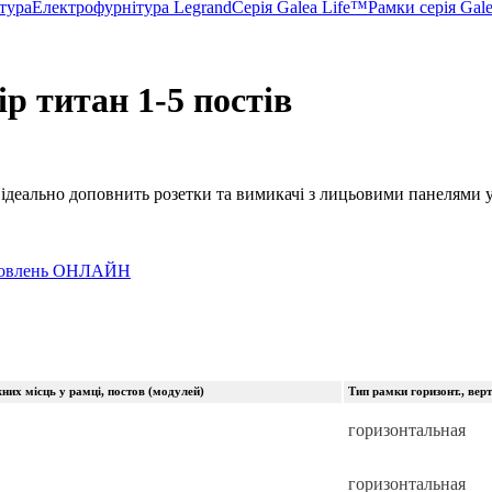
тура
Електрофурнітура Legrand
Серія Galea Life™
Рамки серія Gal
ір титан 1-5 постів
 ідеально доповнить розетки та вимикачі з лицьовими панелями у
замовлень ОНЛАЙН
них місць у рамці, постов (модулей)
Тип рамки горизонт., верт
горизонтальная
горизонтальная