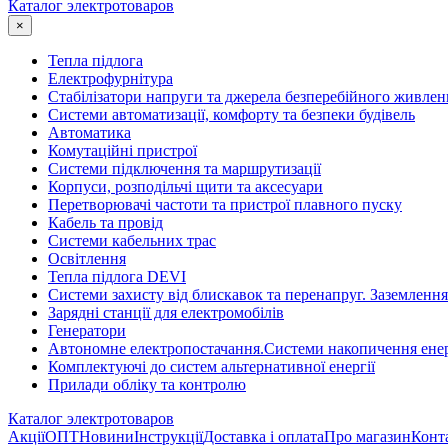
Каталог электротоваров
×
Тепла підлога
Електрофурнітура
Cтабілізатори напруги та джерела безперебійного живлен
Системи автоматизації, комфорту та безпеки будівель
Автоматика
Комутаційні пристрої
Системи підключення та маршрутизації
Корпуси, розподільчі щити та аксесуари
Перетворювачі частоти та пристрої плавного пуску
Кабель та провід
Системи кабельних трас
Освітлення
Тепла підлога DEVI
Системи захисту від блискавок та перенапруг. Заземлення
Зарядні станції для електромобілів
Генератори
Автономне електропостачання.Системи накопичення енер
Комплектуючі до систем альтернативної енергії
Прилади обліку та контролю
Каталог электротоваров
Акції
ОПТ
Новини
Інструкції
Доставка і оплата
Про магазин
Конт