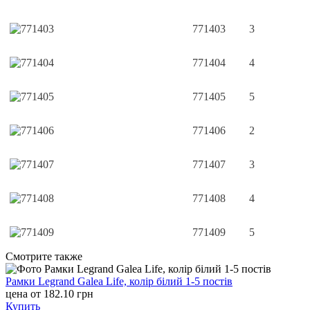
771403
3
771404
4
771405
5
771406
2
771407
3
771408
4
771409
5
Cмотрите также
Рамки Legrand Galea Life, колір білий 1-5 постів
цена от 182.10 грн
Купить