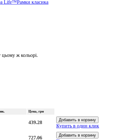
ea Life™
Рамки класика
 цьому ж кольорі.
ик.
Цена
, грн
Добавить в корзину
439.28
Купить в один клик
Добавить в корзину
727.06