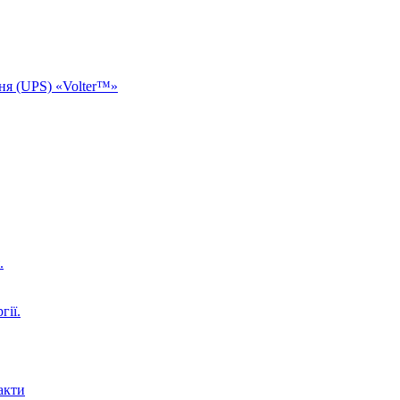
ня (UPS) «Volter™»
.
гії.
акти