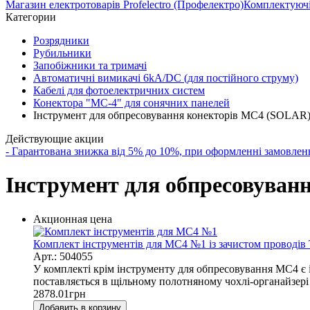
Магазин електротоварів Profelectro (Профелектро)
Комплектуючі 
Категории
Розрядники
Рубильники
Запобіжники та тримачі
Автоматичні вимикачі 6kA/DC (для постійного струму)
Кабелі для фотоелектричних систем
Конектора "MC-4" для сонячних панелей
Інструмент для обпресовування конекторів МС4 (SOLAR
Действующие акции
- Гарантована знижка від 5% до 10%, при оформленні замов
Інструмент для обпресовуван
Акционная цена
Комплект інструментів для MC4 №1 із зачистом проводі
Арт.: 504055
У комплекті крім інструменту для обпресовування МС4 є ін
поставляється в щільному полотняному чохлі-органайзері з
2878.01
грн
Добавить в корзину