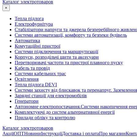
Каталог электротоваров
×
Тепла підлога
Електрофурнітура
Cтабілізатори напруги та джерела безперебійного живлен
Системи автоматизації, комфорту та безпеки будівель
Автоматика
Комутаційні пристрої
Системи підключення та маршрутизації
Корпуси, розподільчі щити та аксесуари
Перетворювачі частоти та пристрої плавного пуску
Кабель та провід
Системи кабельних трас
Освітлення
Тепла підлога DEVI
Системи захисту від блискавок та перенапруг. Заземлення
Зарядні станції для електромобілів
Генератори
Автономне електропостачання.Системи накопичення енер
Комплектуючі до систем альтернативної енергії
Прилади обліку та контролю
Каталог электротоваров
Акції
ОПТ
Новини
Інструкції
Доставка і оплата
Про магазин
Конт