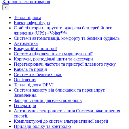
Каталог электротоваров
×
Тепла підлога
Електрофурнітура
Cтабілізатори напруги та джерела безперебійного
живлення (UPS) «Volter™»
Системи автоматизації, комфорту та безпеки будівель
Автоматика
Комутаційні пристрої
Системи підключення та маршрутизації
Корпуси, розподільчі щити та аксесуари
Перетворювачі частоти та пристрої плавного пуску
Кабель та провід
Системи кабельних трас
Освітлення
Тепла підлога DEVI
Системи захисту від блискавок та перенапруг.
Заземлення.
Зарядні станції для електромобілів
Генератори
Автономне електропостачання.Системи накопичення
енергії.
Комплектуючі до систем альтернативної енергії
Прилади обліку та контролю