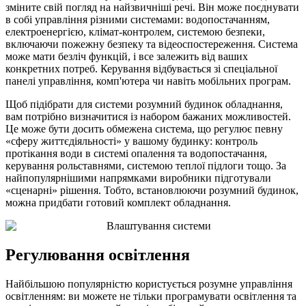
зміните свій погляд на найзвичніші речі. Він може поєднувати
в собі управління різними системами: водопостачанням,
електроенергією, клімат-контролем, системою безпеки,
включаючи пожежну безпеку та відеоспостереження. Система
може мати безліч функцій, і все залежить від ваших
конкретних потреб. Керування відбувається зі спеціальної
панелі управління, комп'ютера чи навіть мобільних програм.
Щоб підібрати для системи розумний будинок обладнання,
вам потрібно визначитися із набором бажаних можливостей.
Це може бути досить обмежена система, що регулює певну
«сферу життєдіяльності» у вашому будинку: контроль
протікання води в системі опалення та водопостачання,
керування рольставнями, системою теплої підлоги тощо. За
найпопулярнішими напрямками виробники підготували
«сценарні» рішення. Тобто, встановлюючи розумний будинок,
можна придбати готовий комплект обладнання.
Регулювання освітлення
Найбільшою популярністю користується розумне управління
освітленням: ви можете не тільки програмувати освітлення та