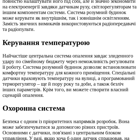
повністю налаштувати його під собі, але й значно зекономити
на електроенергії завдяки датчикам руху, світлорегуляторам та
іншим компонентам системи. Система розумний будинок
може керувати як внутрішнім, так і зовнішнім освітленням.
Замість звичних вимикачів використовуються радіопередавачі
та радіопульти.
Керування температурою
Найчастіше центральна система опалення завдає злиденного
удару по сімейному бюджету через неможливість регулювати
її роботу. Система розумний будинок дозволяє встановлювати
комфортну температуру для кожного приміщення. Спеціальні
датчики враховують температуру на вулиці, а програмований
терморегулятор – ще й пору року та доби, а також безліч
інших параметрів. Крім того, ви можете створити власний
сценарій опалення.
Охоронна система
Безпека є одним із пріоритетних напрямків розробок. Вона
може забезпечуватися за допомогою різних пристроїв.
Основними є датчики, пов'язані з центральним блоком
управління. У разі, якщо хоча б один датчик спрацював, на