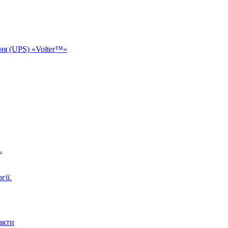
ня (UPS) «Volter™»
.
гії.
акти