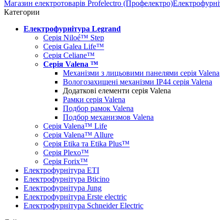
Магазин електротоварів Profelectro (Профелектро)
Електрофурні
Категории
Електрофурнітура Legrand
Серія Niloé™ Step
Серія Galea Life™
Серія Celiane™
Серія Valena ™
Механізми з лицьовими панелями серія Valena
Вологозахищені механізми IP44 серія Valena
Додаткові елементи серія Valena
Рамки серія Valena
Подбор рамок Valena
Подбор механизмов Valena
Серія Valena™ Life
Серія Valena™ Allure
Серія Etika та Etika Plus™
Серія Plexo™
Серія Forix™
Електрофурнітура ETI
Електрофурнітура Bticino
Електрофурнітура Jung
Електрофурнітура Erste electric
Електрофурнітура Schneider Electric