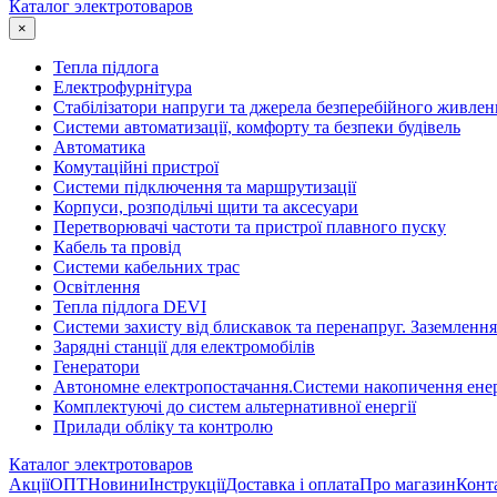
Каталог электротоваров
×
Тепла підлога
Електрофурнітура
Cтабілізатори напруги та джерела безперебійного живлен
Системи автоматизації, комфорту та безпеки будівель
Автоматика
Комутаційні пристрої
Системи підключення та маршрутизації
Корпуси, розподільчі щити та аксесуари
Перетворювачі частоти та пристрої плавного пуску
Кабель та провід
Системи кабельних трас
Освітлення
Тепла підлога DEVI
Системи захисту від блискавок та перенапруг. Заземлення
Зарядні станції для електромобілів
Генератори
Автономне електропостачання.Системи накопичення енер
Комплектуючі до систем альтернативної енергії
Прилади обліку та контролю
Каталог электротоваров
Акції
ОПТ
Новини
Інструкції
Доставка і оплата
Про магазин
Конт