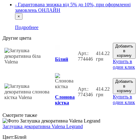
- Гарантована знижка від 5% до 10%, при оформленні
замовлень ОНЛАЙН
×
Подробнее
Другие цвета
Добавить
в
Арт.:
414.22
корзину
774446
грн
Білий
Купить в
один клик
Добавить
в
Арт.:
414.22
корзину
774346
грн
Купить в
Слонова
один клик
кістка
Cмотрите также
Заглушка декоративна Valena Legrand
Цвет:Білий