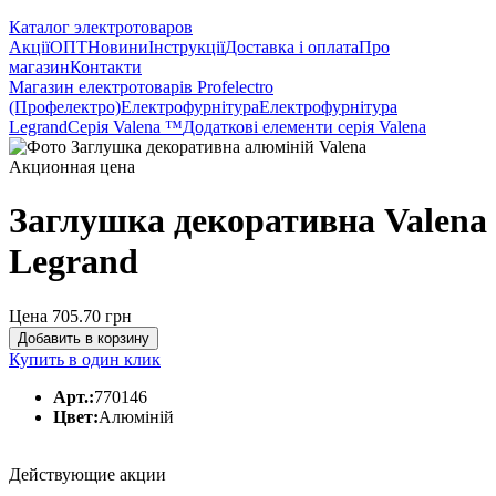
Каталог электротоваров
Акції
ОПТ
Новини
Інструкції
Доставка і оплата
Про
магазин
Контакти
Магазин електротоварів Profelectro
(Профелектро)
Електрофурнітура
Електрофурнітура
Legrand
Серія Valena ™
Додаткові елементи серія Valena
Акционная цена
Заглушка декоративна Valena
Legrand
Цена 705.70
грн
Добавить в корзину
Купить в один клик
Арт.:
770146
Цвет:
Алюміній
Действующие акции