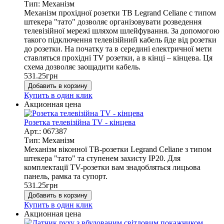
Тип: Механізм
Механізм прохідної розетки ТВ Legrand Celiane c типом
штекера "тато" дозволяє організовувати розведення
телевізійної мережі шляхом шлейфування. За допомогою
такого підключення телевізійний кабель йде від розетки
до розетки. На початку та в середині електричної мети
ставляться прохідні TV розетки, а в кінці – кінцева. Ця
схема дозволяє заощадити кабель.
531.25
грн
Добавить в корзину
Купить в один клик
Акционная цена
Розетка телевізійна TV - кінцева
Арт.: 067387
Тип: Механізм
Механізм віконної ТВ-розетки Legrand Celiane з типом
штекера "тато" та ступенем захисту IP20. Для
комплектації TV-розетки вам знадобляться лицьова
панель, рамка та супорт.
531.25
грн
Добавить в корзину
Купить в один клик
Акционная цена