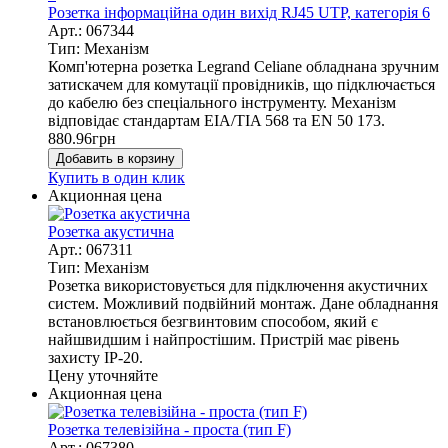
Розетка інформаційна один вихід RJ45 UTР, категорія 6
Арт.: 067344
Тип: Механізм
Комп'ютерна розетка Legrand Celiane обладнана зручним
затискачем для комутації провідників, що підключається
до кабелю без спеціального інструменту. Механізм
відповідає стандартам EIA/TIA 568 та EN 50 173.
880.96
грн
Добавить в корзину
Купить в один клик
Акционная цена
Розетка акустична
Арт.: 067311
Тип: Механізм
Розетка використовується для підключення акустичних
систем. Можливий подвійний монтаж. Дане обладнання
встановлюється безгвинтовим способом, який є
найшвидшим і найпростішим. Пристрій має рівень
захисту IP-20.
Цену уточняйте
Акционная цена
Розетка телевізійна - проста (тип F)
Арт.: 067380