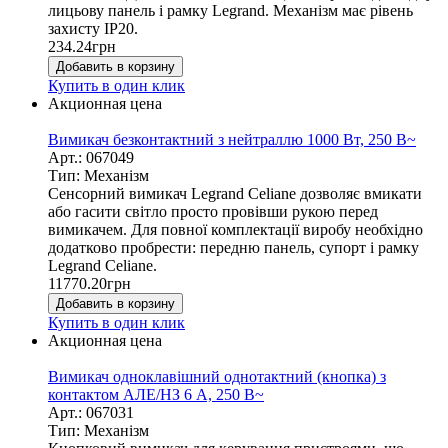
лицьову панель і рамку Legrand. Механізм має рівень
захисту IP20.
234.24
грн
Добавить в корзину
Купить в один клик
Акционная цена
Вимикач безконтактний з нейтраллю 1000 Вт, 250 В~
Арт.: 067049
Тип: Механізм
Сенсорний вимикач Legrand Celiane дозволяє вмикати
або гасити світло просто провівши рукою перед
вимикачем. Для повної комплектації виробу необхідно
додатково пробрести: передню панель, супорт і рамку
Legrand Celiane.
11770.20
грн
Добавить в корзину
Купить в один клик
Акционная цена
Вимикач одноклавішний однотактний (кнопка) з
контактом АЛЕ/НЗ 6 А, 250 В~
Арт.: 067031
Тип: Механізм