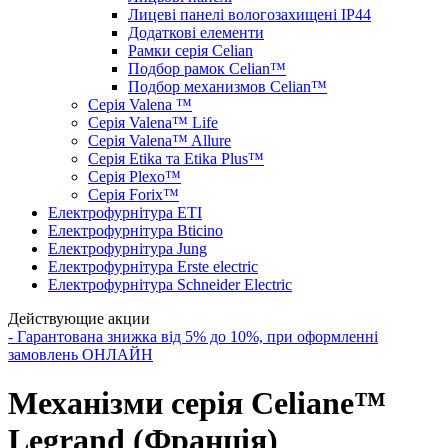
Лицеві панелі вологозахищені IP44
Додаткові елементи
Рамки серія Celian
Подбор рамок Celian™
Подбор механизмов Celian™
Серія Valena ™
Серія Valena™ Life
Серія Valena™ Allure
Серія Etika та Etika Plus™
Серія Plexo™
Серія Forix™
Електрофурнітура ETI
Електрофурнітура Bticino
Електрофурнітура Jung
Електрофурнітура Erste electric
Електрофурнітура Schneider Electric
Действующие акции
- Гарантована знижка від 5% до 10%, при оформленні
замовлень ОНЛАЙН
Механізми серія Celiane™
Legrand (Франція)