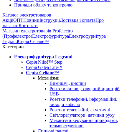
Прилади обліку та контролю
Каталог электротоваров
Акції
ОПТ
Новини
Інструкції
Доставка і оплата
Про
магазин
Контакти
Магазин електротоварів Profelectro
(Профелектро)
Електрофурнітура
Електрофурнітура
Legrand
Серія Celiane™
Категории
Електрофурнітура Legrand
Серія Niloé™ Step
Серія Galea Life™
Серія Celiane™
Механізми
Вимикачі, кнопки
Розетки силові, зарядний пристрій
USB
Розетки телефонні, інформаційні,
виводи кабелю
Розетки телевізійні, акустичні
Світлорегулятори, датчики руху
Механізми керування приводами,
терморегулятори
Лицьові панелі