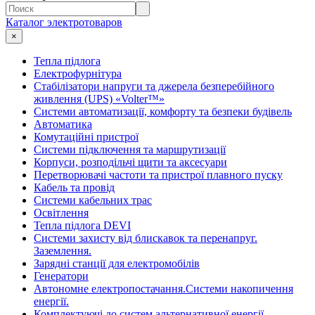
Каталог электротоваров
×
Тепла підлога
Електрофурнітура
Cтабілізатори напруги та джерела безперебійного
живлення (UPS) «Volter™»
Системи автоматизації, комфорту та безпеки будівель
Автоматика
Комутаційні пристрої
Системи підключення та маршрутизації
Корпуси, розподільчі щити та аксесуари
Перетворювачі частоти та пристрої плавного пуску
Кабель та провід
Системи кабельних трас
Освітлення
Тепла підлога DEVI
Системи захисту від блискавок та перенапруг.
Заземлення.
Зарядні станції для електромобілів
Генератори
Автономне електропостачання.Системи накопичення
енергії.
Комплектуючі до систем альтернативної енергії