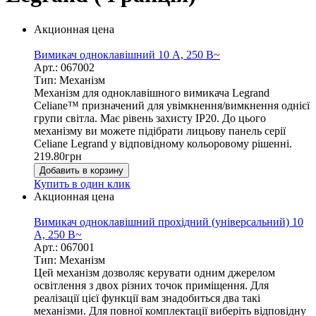
Акционная цена
Вимикач одноклавішний 10 А, 250 В~
Арт.: 067002
Тип: Механізм
Механізм для одноклавішного вимикача Legrand
Celiane™ призначений для увімкнення/вимкнення однієї
групи світла. Має рівень захисту IP20. До цього
механізму ви можете підібрати лицьову панель серії
Celiane Legrand у відповідному кольоровому рішенні.
219.80
грн
Добавить в корзину
Купить в один клик
Акционная цена
Вимикач одноклавішний прохідний (універсальний) 10
А, 250 В~
Арт.: 067001
Тип: Механізм
Цей механізм дозволяє керувати одним джерелом
освітлення з двох різних точок приміщення. Для
реалізації цієї функції вам знадобиться два такі
механізми. Для повної комплектації виберіть відповідну