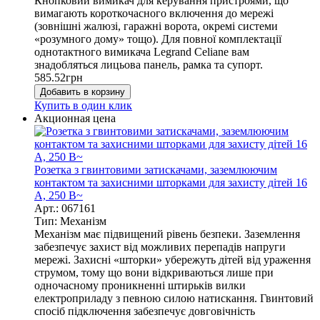
Кнопковий вимикач для керування пристроями, що
вимагають короткочасного включення до мережі
(зовнішні жалюзі, гаражні ворота, окремі системи
«розумного дому» тощо). Для повної комплектації
однотактного вимикача Legrand Celiane вам
знадобляться лицьова панель, рамка та супорт.
585.52
грн
Добавить в корзину
Купить в один клик
Акционная цена
Розетка з гвинтовими затискачами, заземлюючим
контактом та захисними шторками для захисту дітей 16
А, 250 В~
Арт.: 067161
Тип: Механізм
Механізм має підвищений рівень безпеки. Заземлення
забезпечує захист від можливих перепадів напруги
мережі. Захисні «шторки» убережуть дітей від ураження
струмом, тому що вони відкриваються лише при
одночасному проникненні штирьків вилки
електроприладу з певною силою натискання. Гвинтовий
спосіб підключення забезпечує довговічність