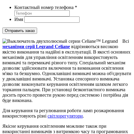
Контактный номер телефона
*
Имя
Отправить заказ
Всі
механізми серії Legrand Celiane
відрізняються високою
якістю виконання та надійні в експлуатації. В якості основних
механізмів для управління освітленням використовують
вимикачі та перемикачі різного типу. Спеціальний механізм
дозволяє здійснювати включення та вимикання освітлення
м'яко та безшумно. Одноклавішні вимикачі можна об'єднувати
у двоклавішні вимикачі. Установка сенсорного вимикача
дозволяє виконувати керування освітленням шляхом легкого
торкання пальцем. При установці безконтактного вимикача
досить просто провести рукою перед системою і потрібна дія
буде виконана.
Для керування та регулювання роботи ламп розжарювання
використовують різні
світлорегулятори
.
Якісне керування освітленням можливе також при
використанні вимикачів з витримкою часу та програмованих