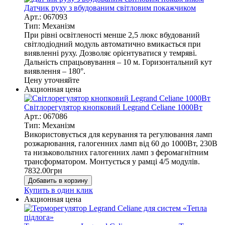
Датчик руху з вбудованим світловим покажчиком
Арт.: 067093
Тип: Механізм
При рівні освітленості менше 2,5 люкс вбудований
світлодіодний модуль автоматично вмикається при
виявленні руху. Дозволяє орієнтуватися у темряві.
Дальність спрацьовування – 10 м. Горизонтальний кут
виявлення – 180°.
Цену уточняйте
Акционная цена
Світлорегулятор кнопковий Legrand Celiane 1000Вт
Арт.: 067086
Тип: Механізм
Використовується для керування та регулювання ламп
розжарювання, галогенних ламп від 60 до 1000Вт, 230В
та низьковольтних галогенних ламп з феромагнітним
трансформатором. Монтується у рамці 4/5 модулів.
7832.00
грн
Добавить в корзину
Купить в один клик
Акционная цена