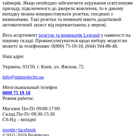
таймерів. Якщо необхідно забезпечити керування освітленням
приладу, підключеного до джерела живлення, то в даному
випадку можна використовувати розетки, поєднані з
вимикачами. Такі розетки та вимикачі мають додатковий
автоматичний захист від перевантажень у мережі.
Весь асортимент
розеток та вимикачів Legrand
у наявності на
нашому складі. Проконсультуватися щодо вибору моделі ви
можете за телефонами: 0(800) 75-19-18, (044) 594-88-48.
Наш адрес
Украина, 03150, г. Киев, ул. Ямская, 72.
info@statuselectro.ua
Многоканальный телефон
0800 75 19 18
Режим работы:
Магазин Пн-Пт 09:00-17:00
Склад Пн-Пт 09:30-15:30
Сб-Нд – вихідні
google+
facebook
©2011-2019 Profelectro.