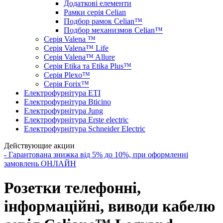
Додаткові елементи
Рамки серія Celian
Подбор рамок Celian™
Подбор механизмов Celian™
Серія Valena ™
Серія Valena™ Life
Серія Valena™ Allure
Серія Etika та Etika Plus™
Серія Plexo™
Серія Forix™
Електрофурнітура ETI
Електрофурнітура Bticino
Електрофурнітура Jung
Електрофурнітура Erste electric
Електрофурнітура Schneider Electric
Действующие акции
- Гарантована знижка від 5% до 10%, при оформленні
замовлень ОНЛАЙН
Розетки телефонні,
інформаційні, виводи кабелю