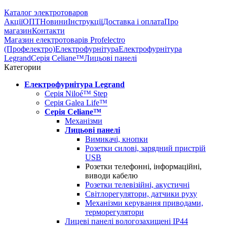
Каталог электротоваров
Акції
ОПТ
Новини
Інструкції
Доставка і оплата
Про
магазин
Контакти
Магазин електротоварів Profelectro
(Профелектро)
Електрофурнітура
Електрофурнітура
Legrand
Серія Celiane™
Лицьові панелі
Категории
Електрофурнітура Legrand
Серія Niloé™ Step
Серія Galea Life™
Серія Celiane™
Механізми
Лицьові панелі
Вимикачі, кнопки
Розетки силові, зарядний пристрій
USB
Розетки телефонні, інформаційні,
виводи кабелю
Розетки телевізійні, акустичні
Світлорегулятори, датчики руху
Механізми керування приводами,
терморегулятори
Лицеві панелі вологозахищені IP44