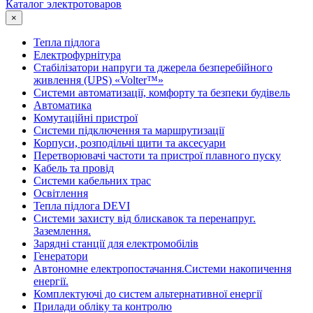
Каталог электротоваров
×
Тепла підлога
Електрофурнітура
Cтабілізатори напруги та джерела безперебійного
живлення (UPS) «Volter™»
Системи автоматизації, комфорту та безпеки будівель
Автоматика
Комутаційні пристрої
Системи підключення та маршрутизації
Корпуси, розподільчі щити та аксесуари
Перетворювачі частоти та пристрої плавного пуску
Кабель та провід
Системи кабельних трас
Освітлення
Тепла підлога DEVI
Системи захисту від блискавок та перенапруг.
Заземлення.
Зарядні станції для електромобілів
Генератори
Автономне електропостачання.Системи накопичення
енергії.
Комплектуючі до систем альтернативної енергії
Прилади обліку та контролю