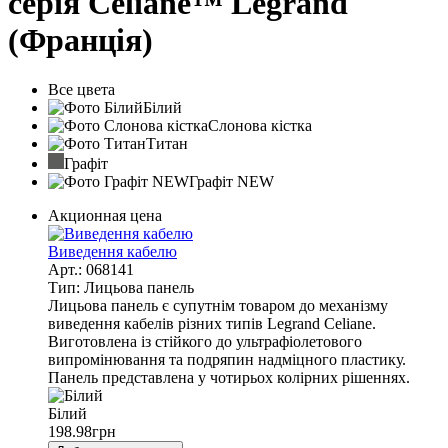
серія Celiane™ Legrand
(Франція)
Все цвета
Білий
Слонова кістка
Титан
Графіт
Графіт NEW
Акционная цена
Виведення кабелю
Арт.: 068141
Тип: Лицьова панель
Лицьова панель є супутнім товаром до механізму
виведення кабелів різних типів Legrand Celiane.
Виготовлена із стійкого до ультрафіолетового
випромінювання та подряпин надміцного пластику.
Панель представлена у чотирьох колірних рішеннях.
Білий
198.98
грн