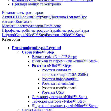
Прилади обліку та контролю
Каталог электротоваров
Акції
ОПТ
Новини
Інструкції
Доставка і оплата
Про
магазин
Контакти
Магазин електротоварів Profelectro
(Профелектро)
Електрофурнітура
Електрофурнітура
Legrand
Серія Niloé™ Step
Розетки «Niloé™ Step»
Категории
Електрофурнітура Legrand
Серія Niloé™ Step
Рамки серія «Niloé™ Step»
Вимикачі та перемикачі «Niloé™ Step»
Розетки «Niloé™ Step»
Розетки силові та
вологозахищені(16А-250В)
Розетки інформаційні
Розетки телевізійні
Розетки комбіновані
Розетки USB
Світлорегулятори «Niloé™ Step»
Терморегулятори «Niloé™ Step»
Додаткові комплектуючі«Niloé™ Step»
Серія Galea Life™