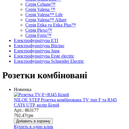
Серія Celiane™
Серія Valena ™
Серія Valena™ Life
Серія Valena™ Allure
Серія Etika та Etika Plus™
Серія Plexo™
Серія Forix™
Електрофурнітура ETI
Електрофурнітура Bticino
Електрофурнітура Jung
Електрофурнітура Erste electric
Електрофурнітура Schneider Electric
Розетки комбіновані
Новинка
NILOE STEP Розетка комбінована TV тип F та RJ45
CAT6 UTP, колір Білий
Арт.: 863177
792.47
грн
Добавить в корзину
Купить в один клик