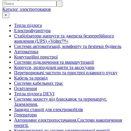
Каталог электротоваров
×
Тепла підлога
Електрофурнітура
Cтабілізатори напруги та джерела безперебійного
живлення (UPS) «Volter™»
Системи автоматизації, комфорту та безпеки будівель
Автоматика
Комутаційні пристрої
Системи підключення та маршрутизації
Корпуси, розподільчі щити та аксесуари
Перетворювачі частоти та пристрої плавного пуску
Кабель та провід
Системи кабельних трас
Освітлення
Тепла підлога DEVI
Системи захисту від блискавок та перенапруг.
Заземлення.
Зарядні станції для електромобілів
Генератори
Автономне електропостачання.Системи накопичення
енергії.
Комплектуючі до систем альтернативної енергії