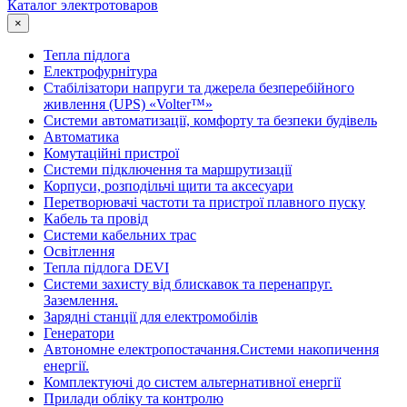
Каталог электротоваров
×
Тепла підлога
Електрофурнітура
Cтабілізатори напруги та джерела безперебійного
живлення (UPS) «Volter™»
Системи автоматизації, комфорту та безпеки будівель
Автоматика
Комутаційні пристрої
Системи підключення та маршрутизації
Корпуси, розподільчі щити та аксесуари
Перетворювачі частоти та пристрої плавного пуску
Кабель та провід
Системи кабельних трас
Освітлення
Тепла підлога DEVI
Системи захисту від блискавок та перенапруг.
Заземлення.
Зарядні станції для електромобілів
Генератори
Автономне електропостачання.Системи накопичення
енергії.
Комплектуючі до систем альтернативної енергії
Прилади обліку та контролю