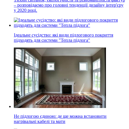
– розповідаємо про головні тенденції дизайну інтер'єру
у 2020 році.
Ідеальне сусідство: які види підлогового покриття
підходять для системи "Тепла підлога"
Не підлогою єдиною: де ще можна встановити
нагрівальні кабелі та мати