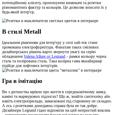
потенційному клієнту, пропонуючи вимикачі та розетки
різноманітних фактур та кольорів. Це дозволяє вписати їх у
будь-який інтер'єр.
В стилі Metall
Ідеальним рішенням для інтер'єру у силі хай-тек стане
хромована електрофурнітура. Фанатам таких сміливих
дизайнерських рішень варто звернути увагу на серію
обладнання
Valena Allure от Legrand
– рамки кольору чорна
сталь та полірована сталь. Така колірна гама якнайкраще
підійде для лофтових інтер'єрів.
Гра в імітацію
Ви з дитинства мріяли про життя в середньовічному замку,
каміні та мармурових підлогах? Що ж, знайти сантехніку або
навіть електроприлади, замасковані під старовину не складно.
А ось з розетками донедавна справа була не так добре.
Дизайнери Legrand гідно відповіли на цей непростий виклик
– витонченим поєднанням банальної рамки та кольору