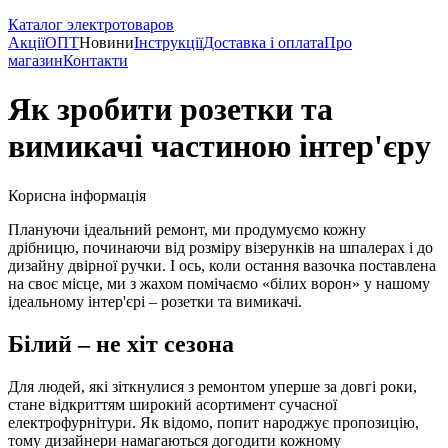
Каталог электротоваров
Акції
ОПТ
Новини
Інструкції
Доставка і оплата
Про
магазин
Контакти
Як зробити розетки та
вимикачі частиною інтер'єру
Корисна інформація
Плануючи ідеальний ремонт, ми продумуємо кожну
дрібницю, починаючи від розміру візерунків на шпалерах і до
дизайну двірної ручки. І ось, коли остання вазочка поставлена
на своє місце, ми з жахом помічаємо «білих ворон» у нашому
ідеальному інтер'єрі – розетки та вимикачі.
Білий – не хіт сезона
Для людей, які зіткнулися з ремонтом уперше за довгі роки,
стане відкриттям широкий асортимент сучасної
електрофурнітури. Як відомо, попит народжує пропозицію,
тому дизайнери намагаються догодити кожному