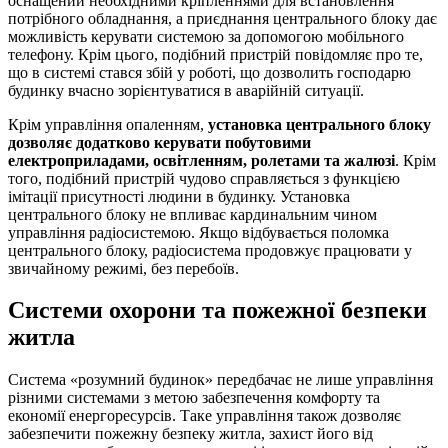
оснащений необхідними кріпленнями для встановлення
потрібного обладнання, а приєднання центрального блоку дає
можливість керувати системою за допомогою мобільного
телефону. Крім цього, подібний пристрій повідомляє про те,
що в системі стався збій у роботі, що дозволить господарю
будинку вчасно зорієнтуватися в аварійній ситуації.
Крім управління опаленням,
установка центрального блоку
дозволяє додатково керувати побутовими
електроприладами, освітленням, ролетами та жалюзі
. Крім
того, подібний пристрій чудово справляється з функцією
імітації присутності людини в будинку. Установка
центрального блоку не впливає кардинальним чином
управління радіосистемою. Якщо відбувається поломка
центрального блоку, радіосистема продовжує працювати у
звичайному режимі, без перебоїв.
Системи охорони та пожежної безпеки
житла
Система «розумний будинок» передбачає не лише управління
різними системами з метою забезпечення комфорту та
економії енергоресурсів. Таке управління також дозволяє
забезпечити пожежну безпеку житла, захист його від