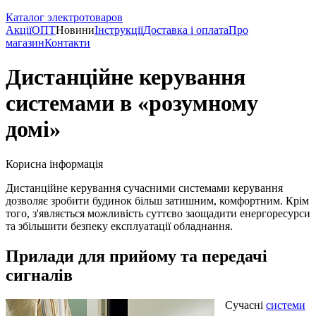
Каталог электротоваров
Акції
ОПТ
Новини
Інструкції
Доставка і оплата
Про
магазин
Контакти
Дистанційне керування
системами в «розумному
домі»
Корисна інформація
Дистанційне керування сучасними системами керування
дозволяє зробити будинок більш затишним, комфортним. Крім
того, з'являється можливість суттєво заощадити енергоресурси
та збільшити безпеку експлуатації обладнання.
Прилади для прийому та передачі
сигналів
Сучасні
системи