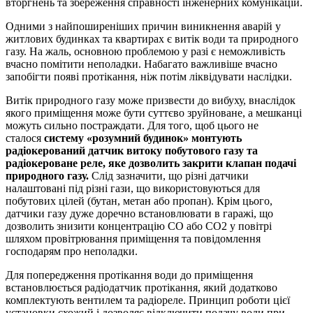
вторгнень та збереження справності інженерних комунікацій.
Одними з найпоширеніших причин виникнення аварій у
житлових будинках та квартирах є витік води та природного
газу. На жаль, основною проблемою у разі є неможливість
вчасно помітити неполадки. Набагато важливіше вчасно
запобігти появі протікання, ніж потім ліквідувати наслідки.
Витік природного газу може призвести до вибуху, внаслідок
якого приміщення може бути суттєво зруйноване, а мешканці
можуть сильно постраждати. Для того, щоб цього не
сталося
систему «розумний будинок» монтують
радіокерований датчик витоку побутового газу та
радіокероване реле, яке дозволить закрити клапан подачі
природного газу.
Слід зазначити, що різні датчики
налаштовані під різні гази, що використовуються для
побутових цілей (бутан, метан або пропан). Крім цього,
датчики газу дуже доречно встановлювати в гаражі, що
дозволить знизити концентрацію СО або СО2 у повітрі
шляхом провітрювання приміщення та повідомлення
господарям про неполадки.
Для попередження протікання води до приміщення
встановлюється радіодатчик протікання, який додатково
комплектують вентилем та радіореле. Принцип роботи цієї
установки схожий і дозволяє відключити подачу води при