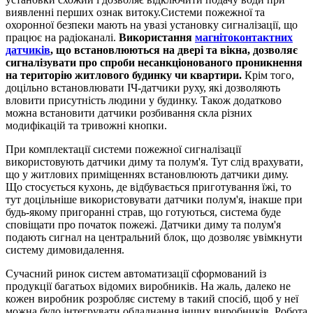
виявленні перших ознак витоку.Системи пожежної та
охоронної безпеки мають на увазі установку сигналізації, що
працює на радіоканалі.
Використання
магнітоконтактних
датчиків
, що встановлюються на двері та вікна, дозволяє
сигналізувати про спроби несанкціонованого проникнення
на територію житлового будинку чи квартири.
Крім того,
доцільно встановлювати ІЧ-датчики руху, які дозволяють
вловити присутність людини у будинку. Також додатково
можна встановити датчики розбивання скла різних
модифікацій та тривожні кнопки.
При комплектації системи пожежної сигналізації
використовують датчики диму та полум'я. Тут слід врахувати,
що у житлових приміщеннях встановлюють датчики диму.
Що стосується кухонь, де відбувається приготування їжі, то
тут доцільніше використовувати датчики полум'я, інакше при
будь-якому пригоранні страв, що готуються, система буде
сповіщати про початок пожежі. Датчики диму та полум'я
подають сигнал на центральний блок, що дозволяє увімкнути
систему димовидалення.
Сучасний ринок систем автоматизації сформований із
продукції багатьох відомих виробників. На жаль, далеко не
кожен виробник розробляє систему в такий спосіб, щоб у неї
можна було інтегрувати обладнання інших виробників. Робота