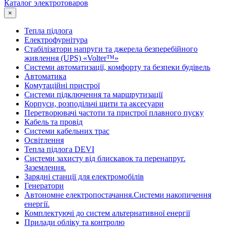
Каталог электротоваров
×
Тепла підлога
Електрофурнітура
Cтабілізатори напруги та джерела безперебійного
живлення (UPS) «Volter™»
Системи автоматизації, комфорту та безпеки будівель
Автоматика
Комутаційні пристрої
Системи підключення та маршрутизації
Корпуси, розподільчі щити та аксесуари
Перетворювачі частоти та пристрої плавного пуску
Кабель та провід
Системи кабельних трас
Освітлення
Тепла підлога DEVI
Системи захисту від блискавок та перенапруг.
Заземлення.
Зарядні станції для електромобілів
Генератори
Автономне електропостачання.Системи накопичення
енергії.
Комплектуючі до систем альтернативної енергії
Прилади обліку та контролю