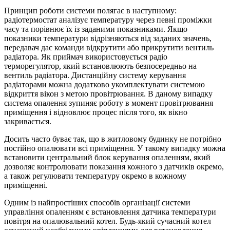
Принцип роботи системи полягає в наступному:
радіотермостат аналізує температуру через певні проміжки
часу та порівнює їх із заданими показниками. Якщо
показники температури відрізняються від заданих значень,
передавач дає команди відкрутити або прикрутити вентиль
радіатора. Як приймач використовується радіо
терморегулятор, який встановлюють безпосередньо на
вентиль радіатора. Дистанційну систему керування
радіаторами можна додатково укомплектувати системою
відкриття вікон з метою провітрювання. В даному випадку
система опалення зупиняє роботу в момент провітрювання
приміщення і відновлює процес після того, як вікно
закривається.
Досить часто буває так, що в житловому будинку не потрібно
постійно опалювати всі приміщення. У такому випадку можна
встановити центральний блок керування опаленням, який
дозволяє контролювати показання кожного з датчиків окремо,
а також регулювати температуру окремо в кожному
приміщенні.
Одним із найпростіших способів організації системи
управління опаленням є встановлення датчика температури
повітря на опалювальний котел. Будь-який сучасний котел