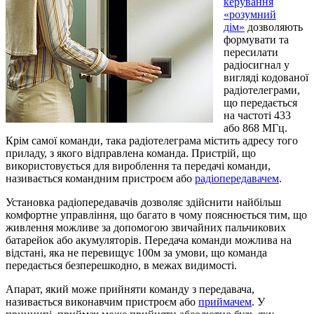
керування
«розумний
дім»
дозволяють
формувати та
пересилати
радіосигнал у
вигляді кодованої
радіотелеграми,
що передається
на частоті 433
або 868 МГц.
Крім самої команди, така радіотелеграма містить адресу того
приладу, з якого відправлена команда. Пристрій, що
використовується для вироблення та передачі команди,
називається командним пристроєм або
радіопередавачем
.
Установка радіопередавачів дозволяє здійснити найбільш
комфортне управління, що багато в чому пояснюється тим, що
живлення можливе за допомогою звичайних пальчикових
батарейок або акумуляторів. Передача команди можлива на
відстані, яка не перевищує 100м за умови, що команда
передається безперешкодно, в межах видимості.
Апарат, який може прийняти команду з передавача,
називається виконавчим пристроєм або
приймачем
. У