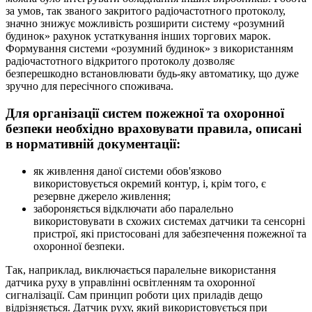
за умов, так званого закритого радіочастотного протоколу,
значно знижує можливість розширити систему «розумний
будинок» рахунок устаткування інших торгових марок.
Формування системи «розумний будинок» з використанням
радіочастотного відкритого протоколу дозволяє
безперешкодно встановлювати будь-яку автоматику, що дуже
зручно для пересічного споживача.
Для організації систем пожежної та охоронної
безпеки необхідно враховувати правила, описані
в нормативній документації:
як живлення даної системи обов'язково
використовується окремий контур, і, крім того, є
резервне джерело живлення;
забороняється відключати або паралельно
використовувати в схожих системах датчики та сенсорні
пристрої, які пристосовані для забезпечення пожежної та
охоронної безпеки.
Так, наприклад, виключається паралельне використання
датчика руху в управлінні освітленням та охоронної
сигналізації. Сам принцип роботи цих приладів дещо
відрізняється. Датчик руху, який використовується при