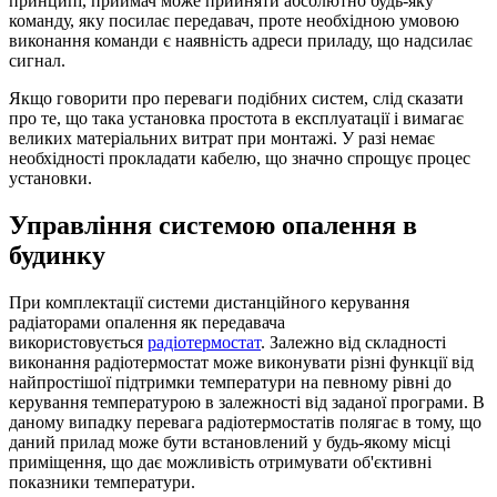
принципі, приймач може прийняти абсолютно будь-яку
команду, яку посилає передавач, проте необхідною умовою
виконання команди є наявність адреси приладу, що надсилає
сигнал.
Якщо говорити про переваги подібних систем, слід сказати
про те, що така установка простота в експлуатації і вимагає
великих матеріальних витрат при монтажі. У разі немає
необхідності прокладати кабелю, що значно спрощує процес
установки.
Управління системою опалення в
будинку
При комплектації системи дистанційного керування
радіаторами опалення як передавача
використовується
радіотермостат
. Залежно від складності
виконання радіотермостат може виконувати різні функції від
найпростішої підтримки температури на певному рівні до
керування температурою в залежності від заданої програми. В
даному випадку перевага радіотермостатів полягає в тому, що
даний прилад може бути встановлений у будь-якому місці
приміщення, що дає можливість отримувати об'єктивні
показники температури.