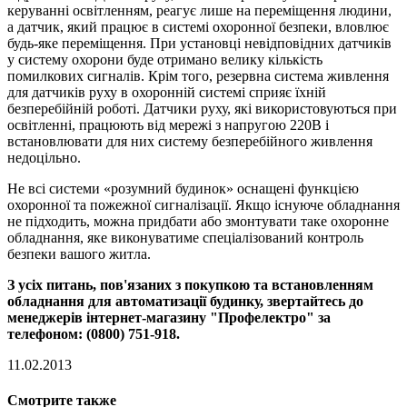
керуванні освітленням, реагує лише на переміщення людини,
а датчик, який працює в системі охоронної безпеки, вловлює
будь-яке переміщення. При установці невідповідних датчиків
у систему охорони буде отримано велику кількість
помилкових сигналів. Крім того, резервна система живлення
для датчиків руху в охоронній системі сприяє їхній
безперебійній роботі. Датчики руху, які використовуються при
освітленні, працюють від мережі з напругою 220В і
встановлювати для них систему безперебійного живлення
недоцільно.
Не всі системи «розумний будинок» оснащені функцією
охоронної та пожежної сигналізації. Якщо існуюче обладнання
не підходить, можна придбати або змонтувати таке охоронне
обладнання, яке виконуватиме спеціалізований контроль
безпеки вашого житла.
З усіх питань, пов'язаних з покупкою та встановленням
обладнання для автоматизації будинку, звертайтесь до
менеджерів інтернет-магазину "Профелектро" за
телефоном: (0800) 751-918.
11.02.2013
Смотрите также