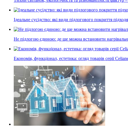
Тихий світанок, екологічність та різноманітність фактур –
Ідеальне сусідство: які види підлогового покриття підход
Не підлогою єдиною: де ще можна встановити нагрівальні
Економія, функціонал, естетика: огляд товарів серії Celian