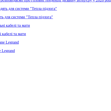
 розповідаємо про головні тенденції дизайну інтер'єру у 2020 роц
ять для системи "Тепла підлога"
 кабелі та мати
e Legrand