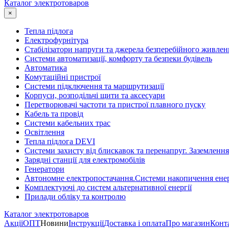
Каталог электротоваров
×
Тепла підлога
Електрофурнітура
Cтабілізатори напруги та джерела безперебійного живлен
Системи автоматизації, комфорту та безпеки будівель
Автоматика
Комутаційні пристрої
Системи підключення та маршрутизації
Корпуси, розподільчі щити та аксесуари
Перетворювачі частоти та пристрої плавного пуску
Кабель та провід
Системи кабельних трас
Освітлення
Тепла підлога DEVI
Системи захисту від блискавок та перенапруг. Заземлення
Зарядні станції для електромобілів
Генератори
Автономне електропостачання.Системи накопичення енер
Комплектуючі до систем альтернативної енергії
Прилади обліку та контролю
Каталог электротоваров
Акції
ОПТ
Новини
Інструкції
Доставка і оплата
Про магазин
Конт