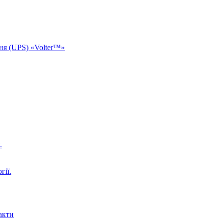
ня (UPS) «Volter™»
.
гії.
акти