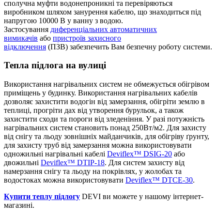
сполучна муфти водонепроникні та перевіряються
виробником шляхом занурення кабелю, що знаходиться під
напругою 10000 В у ванну з водою.
Застосування
диференціальних автоматичних
вимикачів
або
пристроїв захисного
відключення
(ПЗВ) забезпечить Вам безпечну роботу системи.
Тепла підлога на вулиці
Використання нагрівальних систем не обмежується обігрівом
приміщень у будинку. Використання нагрівальних кабелів
дозволяє захистити водогін від замерзання, обігріти землю в
теплиці, прогріти дах від утворення бурульок, а також
захистити сходи та пороги від зледеніння. У разі потужність
нагрівальних систем становить понад 250Вт/м2. Для захисту
від снігу та льоду зовнішніх майданчиків, для обігріву ґрунту,
для захисту труб від замерзання можна використовувати
одножильні нагрівальні кабелі
Deviflex™ DSIG-20
або
двожильні
Deviflex™ DTIP-18
. Для систем захисту від
намерзання снігу та льоду на покрівлях, у жолобах та
водостоках можна використовувати
Deviflex™ DTCE-30
.
Купити теплу підлогу
DEVI ви можете у нашому інтернет-
магазині.