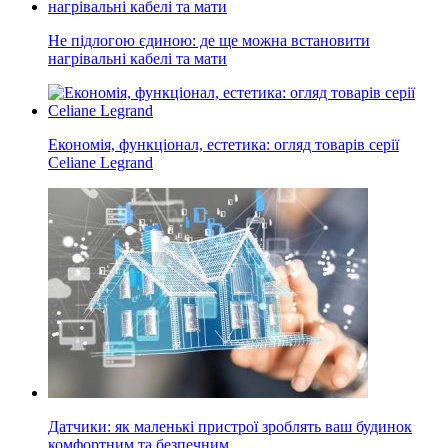
Не підлогою єдиною: де ще можна встановити
нагрівальні кабелі та мати
Економія, функціонал, естетика: огляд товарів серії
Celiane Legrand
Датчики: як маленькі пристрої зроблять ваш будинок
комфортним та безпечним