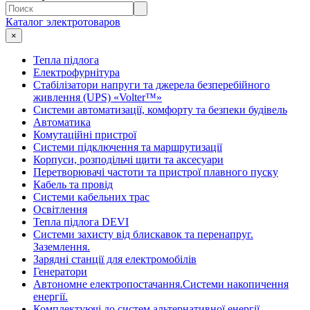
Каталог электротоваров
×
Тепла підлога
Електрофурнітура
Cтабілізатори напруги та джерела безперебійного
живлення (UPS) «Volter™»
Системи автоматизації, комфорту та безпеки будівель
Автоматика
Комутаційні пристрої
Системи підключення та маршрутизації
Корпуси, розподільчі щити та аксесуари
Перетворювачі частоти та пристрої плавного пуску
Кабель та провід
Системи кабельних трас
Освітлення
Тепла підлога DEVI
Системи захисту від блискавок та перенапруг.
Заземлення.
Зарядні станції для електромобілів
Генератори
Автономне електропостачання.Системи накопичення
енергії.
Комплектуючі до систем альтернативної енергії