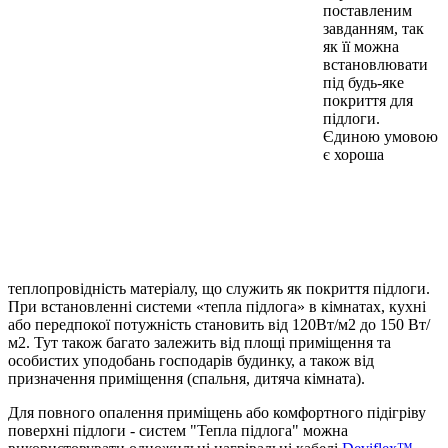
поставленим
завданням, так
як її можна
встановлювати
під будь-яке
покриття для
підлоги.
Єдиною умовою
є хороша
теплопровідність матеріалу, що служить як покриття підлоги.
При встановленні системи «тепла підлога» в кімнатах, кухні
або передпокої потужність становить від 120Вт/м2 до 150 Вт/
м2. Тут також багато залежить від площі приміщення та
особистих уподобань господарів будинку, а також від
призначення приміщення (спальня, дитяча кімната).
Для повного опалення приміщень або комфортного підігріву
поверхні підлоги - систем "Тепла підлога" можна