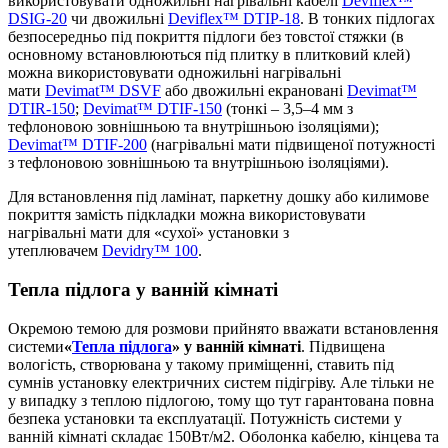
використовувати одножильні нагрівальні кабелі
Deviflex™
DSIG-20
чи двожильні
Deviflex™ DTIP-18
. В тонких підлогах
безпосередньо під покриття підлоги без товстої стяжки (в
основному встановлюються під плитку в плитковий клей)
можна використовувати одножильні нагрівальні
мати
Devimat™ DSVF
або двожильні екрановані
Devimat™
DTIR-150
;
Devimat™ DTIF-150
(тонкі – 3,5–4 мм з
тефлоновою зовнішньою та внутрішньою ізоляціями);
Devimat™ DTIF-200
(нагрівальні мати підвищеної потужності
з тефлоновою зовнішньою та внутрішньою ізоляціями).
Для встановлення під ламінат, паркетну дошку або килимове
покриття замість підкладки можна використовувати
нагрівальні мати для «сухої» установки з
утеплювачем
Devidry™ 100
.
Тепла підлога у ванній кімнаті
Окремою темою для розмови прийнято вважати встановлення
системи
«
Тепла підлога
» у ванній кімнаті
. Підвищена
вологість, створювана у такому приміщенні, ставить під
сумнів установку електричних систем підігріву. Але тільки не
у випадку з теплою підлогою, тому що тут гарантована повна
безпека установки та експлуатації. Потужність системи у
ванній кімнаті складає 150Вт/м2. Оболонка кабелю, кінцева та