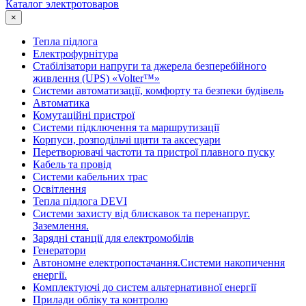
Каталог электротоваров
×
Тепла підлога
Електрофурнітура
Cтабілізатори напруги та джерела безперебійного
живлення (UPS) «Volter™»
Системи автоматизації, комфорту та безпеки будівель
Автоматика
Комутаційні пристрої
Системи підключення та маршрутизації
Корпуси, розподільчі щити та аксесуари
Перетворювачі частоти та пристрої плавного пуску
Кабель та провід
Системи кабельних трас
Освітлення
Тепла підлога DEVI
Системи захисту від блискавок та перенапруг.
Заземлення.
Зарядні станції для електромобілів
Генератори
Автономне електропостачання.Системи накопичення
енергії.
Комплектуючі до систем альтернативної енергії
Прилади обліку та контролю