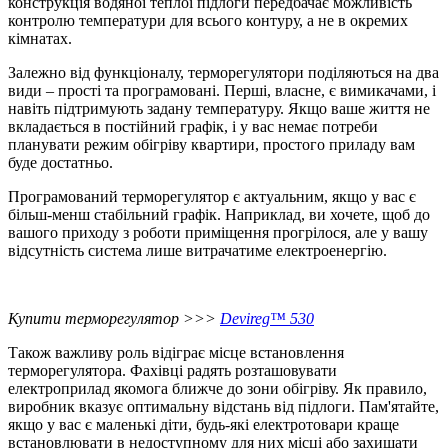
конструкція водяної теплої підлоги передбачає можливість
контролю температури для всього контуру, а не в окремих
кімнатах.
Залежно від функціоналу, терморегулятори поділяються на два
види – прості та програмовані. Перші, власне, є вимикачами, і
навіть підтримують задану температуру. Якщо ваше життя не
вкладається в постійний графік, і у вас немає потреби
планувати режим обігріву квартири, простого приладу вам
буде достатньо.
Програмований терморегулятор є актуальним, якщо у вас є
більш-менш стабільний графік. Наприклад, ви хочете, щоб до
вашого приходу з роботи приміщення прогрілося, але у вашу
відсутність система лише витрачатиме електроенергію.
Купити терморегулятор >>>
Devireg™ 530
Також важливу роль відіграє місце встановлення
терморегулятора. Фахівці радять розташовувати
електроприлад якомога ближче до зони обігріву. Як правило,
виробник вказує оптимальну відстань від підлоги. Пам'ятайте,
якщо у вас є маленькі діти, будь-які електротовари краще
встановлювати в недоступному для них місці або захищати