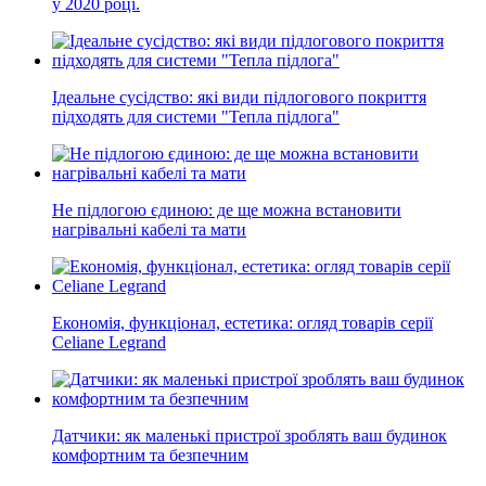
у 2020 році.
Ідеальне сусідство: які види підлогового покриття
підходять для системи "Тепла підлога"
Не підлогою єдиною: де ще можна встановити
нагрівальні кабелі та мати
Економія, функціонал, естетика: огляд товарів серії
Celiane Legrand
Датчики: як маленькі пристрої зроблять ваш будинок
комфортним та безпечним