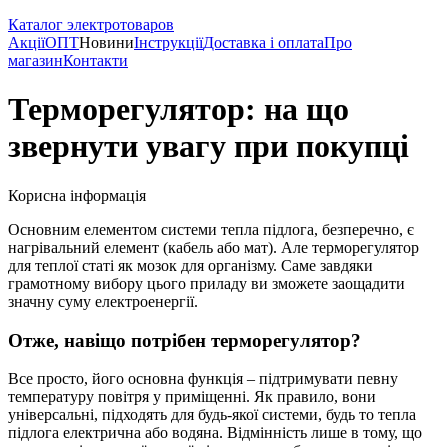
Каталог электротоваров
Акції
ОПТ
Новини
Інструкції
Доставка і оплата
Про
магазин
Контакти
Терморегулятор: на що
звернути увагу при покупці
Корисна інформація
Основним елементом системи тепла підлога, безперечно, є
нагрівальний елемент (кабель або мат). Але терморегулятор
для теплої статі як мозок для організму. Саме завдяки
грамотному вибору цього приладу ви зможете заощадити
значну суму електроенергії.
Отже, навіщо потрібен терморегулятор?
Все просто, його основна функція – підтримувати певну
температуру повітря у приміщенні. Як правило, вони
універсальні, підходять для будь-якої системи, будь то тепла
підлога електрична або водяна. Відмінність лише в тому, що