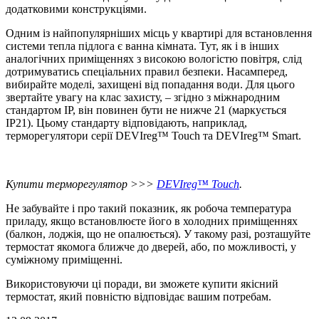
додатковими конструкціями.
Одним із найпопулярніших місць у квартирі для встановлення
системи тепла підлога є ванна кімната. Тут, як і в інших
аналогічних приміщеннях з високою вологістю повітря, слід
дотримуватись спеціальних правил безпеки. Насамперед,
вибирайте моделі, захищені від попадання води. Для цього
звертайте увагу на клас захисту, – згідно з міжнародним
стандартом IP, він повинен бути не нижче 21 (маркується
IP21). Цьому стандарту відповідають, наприклад,
терморегулятори серії DEVIreg™ Touch та DEVIreg™ Smart.
Купити терморегулятор
>>>
DEVIreg™ Touch
.
Не забувайте і про такий показник, як робоча температура
приладу, якщо встановлюєте його в холодних приміщеннях
(балкон, лоджія, що не опалюється). У такому разі, розташуйте
термостат якомога ближче до дверей, або, по можливості, у
суміжному приміщенні.
Використовуючи ці поради, ви зможете купити якісний
термостат, який повністю відповідає вашим потребам.