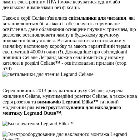
ламп з електронним ПРА і може керуватися одним або
декількома вимикачами без фіксації.
Також в серії Селіан з'явилися
світильники для читання
, які
встановлюються біля ліжка і забезпечують спрямоване
освітлення. дане обладнання оснащене гнучким тримачем, що
дозволяє встановлювати лампу в будь-якому зручному
положенні біля узголів'я. Встановлюються світильники у
звичайну настановну коробку та мають гарантійний термін
експлуатації 40000 годин (!). Докладніше про світлодіодні
новинки Celiane Легранд можна ознайомитись у новому
каталозі в розділі Celiane™ - освітлювальні прилади (стор.
539).
Серед новинок 2013 року датчики руху Celiane, джерела
живлення Celiane, мультимедійні розетки Celiane, а також нова
серія розеток та
вимикачів Legrand Etika™
та новий
модельний ряд
електроустаткування для накладного
монтажу Legrand Quteo™.