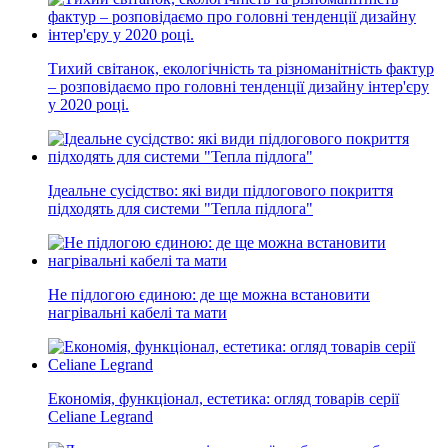
Тихий світанок, екологічність та різноманітність фактур
– розповідаємо про головні тенденції дизайну інтер'єру
у 2020 році.
Ідеальне сусідство: які види підлогового покриття
підходять для системи "Тепла підлога"
Не підлогою єдиною: де ще можна встановити
нагрівальні кабелі та мати
Економія, функціонал, естетика: огляд товарів серії
Celiane Legrand