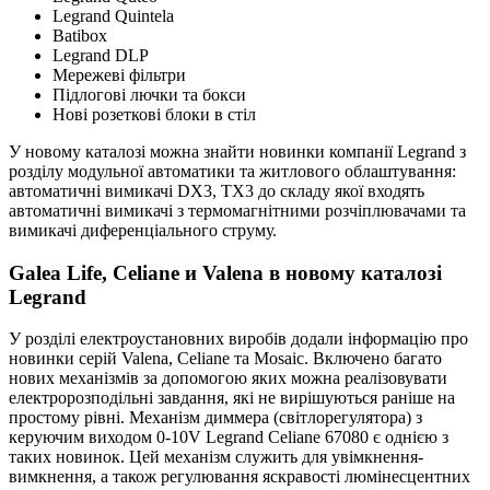
Legrand Quintela
Batibox
Legrand DLP
Мережеві фільтри
Підлогові лючки та бокси
Нові розеткові блоки в стіл
У новому каталозі можна знайти новинки компанії Legrand з
розділу модульної автоматики та житлового облаштування:
автоматичні вимикачі DX3, TX3 до складу якої входять
автоматичні вимикачі з термомагнітними розчіплювачами та
вимикачі диференціального струму.
Galea Life, Celiane и Valena в новому каталозі
Legrand
У розділі електроустановних виробів додали інформацію про
новинки серій Valena, Celiane та Mosaic. Включено багато
нових механізмів за допомогою яких можна реалізовувати
електророзподільні завдання, які не вирішуються раніше на
простому рівні. Механізм диммера (світлорегулятора) з
керуючим виходом 0-10V Legrand Celiane 67080 є однією з
таких новинок. Цей механізм служить для увімкнення-
вимкнення, а також регулювання яскравості люмінесцентних