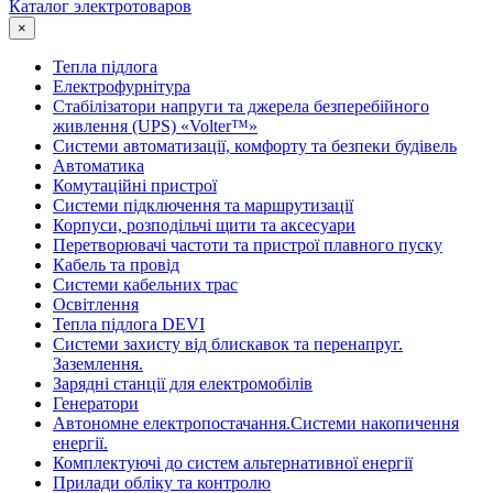
Каталог электротоваров
×
Тепла підлога
Електрофурнітура
Cтабілізатори напруги та джерела безперебійного
живлення (UPS) «Volter™»
Системи автоматизації, комфорту та безпеки будівель
Автоматика
Комутаційні пристрої
Системи підключення та маршрутизації
Корпуси, розподільчі щити та аксесуари
Перетворювачі частоти та пристрої плавного пуску
Кабель та провід
Системи кабельних трас
Освітлення
Тепла підлога DEVI
Системи захисту від блискавок та перенапруг.
Заземлення.
Зарядні станції для електромобілів
Генератори
Автономне електропостачання.Системи накопичення
енергії.
Комплектуючі до систем альтернативної енергії
Прилади обліку та контролю