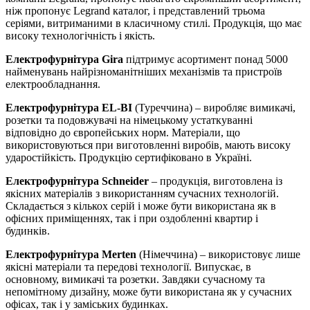
ніж пропонує Legrand каталог, і представлений трьома
серіями, витриманими в класичному стилі. Продукція, що має
високу технологічність і якість.
Електрофурнітура
Gira
підтримує асортимент понад 5000
найменувань найрізноманітніших механізмів та пристроїв
електрообладнання.
Електрофурнітура
EL-BI
(Туреччина) – виробляє вимикачі,
розетки та подовжувачі на німецькому устаткуванні
відповідно до європейських норм. Матеріали, що
використовуються при виготовленні виробів, мають високу
ударостійкість. Продукцію сертифіковано в Україні.
Електрофурнітура
Schneider
– продукція, виготовлена із
якісних матеріалів з використанням сучасних технологій.
Складається з кількох серій і може бути використана як в
офісних приміщеннях, так і при оздобленні квартир і
будинків.
Електрофурнітура
Merten
(Німеччина) – використовує лише
якісні матеріали та передові технології. Випускає, в
основному, вимикачі та розетки. Завдяки сучасному та
непомітному дизайну, може бути використана як у сучасних
офісах, так і у заміських будинках.