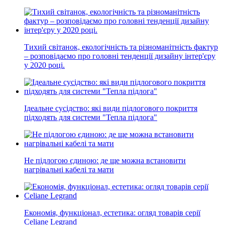
Тихий світанок, екологічність та різноманітність фактур
– розповідаємо про головні тенденції дизайну інтер'єру
у 2020 році.
Ідеальне сусідство: які види підлогового покриття
підходять для системи "Тепла підлога"
Не підлогою єдиною: де ще можна встановити
нагрівальні кабелі та мати
Економія, функціонал, естетика: огляд товарів серії
Celiane Legrand