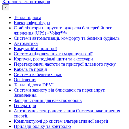
Каталог электротоваров
×
Тепла підлога
Електрофурнітура
Cтабілізатори напруги та джерела безперебійного
живлення (UPS) «Volter™»
Системи автоматизації, комфорту та безпеки будівель
Автоматика
Комутаційні пристрої
Системи підключення та маршрутизації
Корпуси, розподільчі щити та аксесуари
Перетворювачі частоти та пристрої плавного пуску
Кабель та провід
Системи кабельних трас
Освітлення
Тепла підлога DEVI
Системи захисту від блискавок та перенапруг.
Заземлення.
Зарядні станції для електромобілів
Генератори
Автономне електропостачання.Системи накопичення
енергії.
Комплектуючі до систем альтернативної енергії
Прилади обліку та контролю