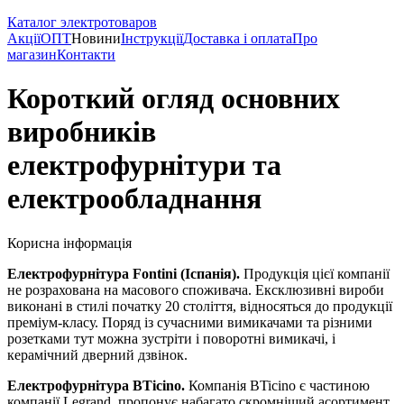
Каталог электротоваров
Акції
ОПТ
Новини
Інструкції
Доставка і оплата
Про
магазин
Контакти
Короткий огляд основних
виробників
електрофурнітури та
електрообладнання
Корисна інформація
Електрофурнітура Fontini (Іспанія).
Продукція цієї компанії
не розрахована на масового споживача. Ексклюзивні вироби
виконані в стилі початку 20 століття, відносяться до продукції
преміум-класу. Поряд із сучасними вимикачами та різними
розетками тут можна зустріти і поворотні вимикачі, і
керамічний дверний дзвінок.
Електрофурнітура
BTicino.
Компанія BTicino є частиною
компанії Legrand, пропонує набагато скромніший асортимент,