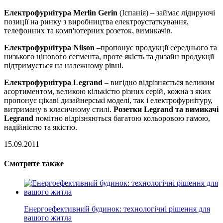
Електрофурнітура
Merlin Gerin
(Іспанія) – займає лідируючі
позиції на ринку з виробництва електроустаткування,
телефонних та комп'ютерних розеток, вимикачів.
Електрофурнітура
Nilson
–пропонує продукції середнього та
низького цінового сегмента, проте якість та дизайн продукції
підтримується на належному рівні.
Електрофурнітура
Legrand
– вигідно відрізняється великим
асортиментом, великою кількістю різних серій, кожна з яких
пропонує цікаві дизайнерські моделі, так і електрофурнітуру,
витриману в класичному стилі.
Розетки Legrand та вимикачі
Legrand
помітно відрізняються багатою кольоровою гамою,
надійністю та якістю.
15.09.2011
Смотрите также
Енергоефективний будинок: технологічні рішення для
вашого житла