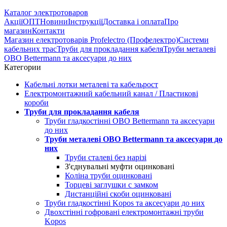
Каталог электротоваров
Акції
ОПТ
Новини
Інструкції
Доставка і оплата
Про
магазин
Контакти
Магазин електротоварів Profelectro (Профелектро)
Системи
кабельних трас
Труби для прокладання кабеля
Труби металеві
OBO Bettermann та аксесуари до них
Категории
Кабельні лотки металеві та кабельрост
Електромонтажний кабельний канал / Пластикові
короби
Труби для прокладання кабеля
Труби гладкостінні OBO Bettermann та аксесуари
до них
Труби металеві OBO Bettermann та аксесуари до
них
Труби сталеві без нарізі
З'єднувальні муфти оцинковані
Коліна труби оцинковані
Торцеві заглушки с замком
Дистанційні скоби оцинковані
Труби гладкостінні Kopos та аксесуари до них
Двохстінні гофровані електромонтажні труби
Kopos