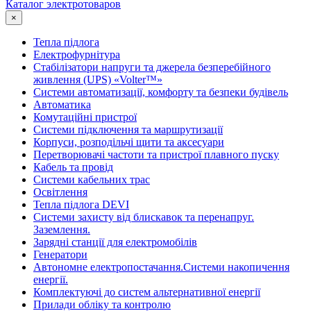
Каталог электротоваров
×
Тепла підлога
Електрофурнітура
Cтабілізатори напруги та джерела безперебійного
живлення (UPS) «Volter™»
Системи автоматизації, комфорту та безпеки будівель
Автоматика
Комутаційні пристрої
Системи підключення та маршрутизації
Корпуси, розподільчі щити та аксесуари
Перетворювачі частоти та пристрої плавного пуску
Кабель та провід
Системи кабельних трас
Освітлення
Тепла підлога DEVI
Системи захисту від блискавок та перенапруг.
Заземлення.
Зарядні станції для електромобілів
Генератори
Автономне електропостачання.Системи накопичення
енергії.
Комплектуючі до систем альтернативної енергії
Прилади обліку та контролю