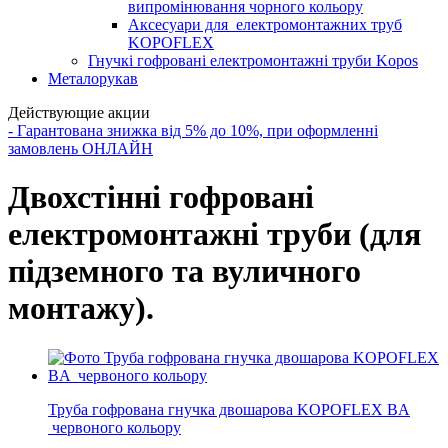
випромінювання чорного кольору
Аксесуари для електромонтажних труб
KOPOFLEX
Гнучкі гофровані електромонтажні труби Kopos
Металорукав
Действующие акции
- Гарантована знижка від 5% до 10%, при оформленні
замовлень ОНЛАЙН
Двохстінні гофровані
електромонтажні труби (для
підземного та вуличного
монтажу).
Труба гофрована гнучка двошарова KOPOFLEX BA
червоного кольору