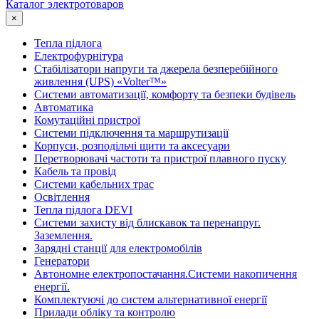
Каталог электротоваров
×
Тепла підлога
Електрофурнітура
Cтабілізатори напруги та джерела безперебійного
живлення (UPS) «Volter™»
Системи автоматизації, комфорту та безпеки будівель
Автоматика
Комутаційні пристрої
Системи підключення та маршрутизації
Корпуси, розподільчі щити та аксесуари
Перетворювачі частоти та пристрої плавного пуску
Кабель та провід
Системи кабельних трас
Освітлення
Тепла підлога DEVI
Системи захисту від блискавок та перенапруг.
Заземлення.
Зарядні станції для електромобілів
Генератори
Автономне електропостачання.Системи накопичення
енергії.
Комплектуючі до систем альтернативної енергії
Прилади обліку та контролю