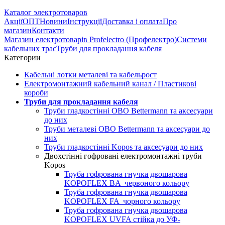
Каталог электротоваров
Акції
ОПТ
Новини
Інструкції
Доставка і оплата
Про
магазин
Контакти
Магазин електротоварів Profelectro (Профелектро)
Системи
кабельних трас
Труби для прокладання кабеля
Категории
Кабельні лотки металеві та кабельрост
Електромонтажний кабельний канал / Пластикові
короби
Труби для прокладання кабеля
Труби гладкостінні OBO Bettermann та аксесуари
до них
Труби металеві OBO Bettermann та аксесуари до
них
Труби гладкостінні Kopos та аксесуари до них
Двохстінні гофровані електромонтажні труби
Kopos
Труба гофрована гнучка двошарова
KOPOFLEX BA червоного кольору
Труба гофрована гнучка двошарова
KOPOFLEX FA чорного кольору
Труба гофрована гнучка двошарова
KOPOFLEX UVFA стійка до УФ-