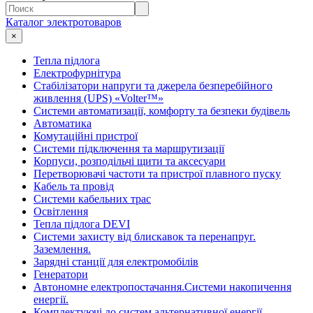
Каталог электротоваров
×
Тепла підлога
Електрофурнітура
Cтабілізатори напруги та джерела безперебійного
живлення (UPS) «Volter™»
Системи автоматизації, комфорту та безпеки будівель
Автоматика
Комутаційні пристрої
Системи підключення та маршрутизації
Корпуси, розподільчі щити та аксесуари
Перетворювачі частоти та пристрої плавного пуску
Кабель та провід
Системи кабельних трас
Освітлення
Тепла підлога DEVI
Системи захисту від блискавок та перенапруг.
Заземлення.
Зарядні станції для електромобілів
Генератори
Автономне електропостачання.Системи накопичення
енергії.
Комплектуючі до систем альтернативної енергії