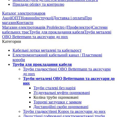
Прилади обліку та контролю
Каталог электротоваров
Акції
ОПТ
Новини
Інструкції
Доставка і оплата
Про
магазин
Контакти
Магазин електротоварів Profelectro (Профелектро)
Системи
кабельних трас
Труби для прокладання кабеля
Труби металеві
OBO Bettermann та аксесуари до них
Категории
Кабельні лотки металеві та кабельрост
Електромонтажний кабельний канал / Пластикові
короби
Труби для прокладання кабеля
Труби гладкостінні OBO Bettermann та аксесуари
до них
Труби металеві OBO Bettermann та аксесуари до
них
Труби сталеві без нарізі
З'єднувальні муфти оцинковані
Коліна труби оцинковані
Торцеві заглушки с замком
Дистанційні скоби оцинковані
Труби гладкостінні Kopos та аксесуари до них
Двохстінні гофровані електромонтажні труби