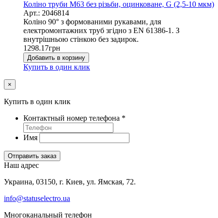
Коліно труби М63 без різьби, оцинковане, G (2,5-10 мкм)
Арт.: 2046814
Коліно 90° з формованими рукавами, для
електромонтажних труб згідно з EN 61386-1. З
внутрішньою стінкою без задирок.
1298.17
грн
Добавить в корзину
Купить в один клик
×
Купить в один клик
Контактный номер телефона
*
Имя
Отправить заказ
Наш адрес
Украина, 03150, г. Киев, ул. Ямская, 72.
info@statuselectro.ua
Многоканальный телефон