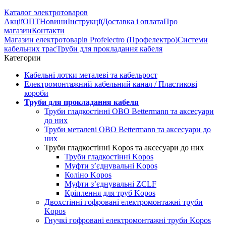
Каталог электротоваров
Акції
ОПТ
Новини
Інструкції
Доставка і оплата
Про
магазин
Контакти
Магазин електротоварів Profelectro (Профелектро)
Системи
кабельних трас
Труби для прокладання кабеля
Категории
Кабельні лотки металеві та кабельрост
Електромонтажний кабельний канал / Пластикові
короби
Труби для прокладання кабеля
Труби гладкостінні OBO Bettermann та аксесуари
до них
Труби металеві OBO Bettermann та аксесуари до
них
Труби гладкостінні Kopos та аксесуари до них
Труби гладкостінні Kopos
Муфти з’єднувальні Kopos
Коліно Kopos
Муфти з’єднувальні ZCLF
Кріплення для труб Kopos
Двохстінні гофровані електромонтажні труби
Kopos
Гнучкі гофровані електромонтажні труби Kopos