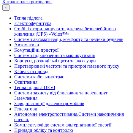
Каталог электротоваров
×
Тепла підлога
Електрофурнітура
Cтабілізатори напруги та джерела безперебійного
живлення (UPS) «Volter™»
Системи автоматизації, комфорту та безпеки будівель
Автоматика
Комутаційні пристрої
Системи підключення та маршрутизації
Корпуси, розподільчі щити та аксесуари
Перетворювачі частоти та пристрої плавного пуску
Кабель та провід
Системи кабельних трас
Освітлення
Тепла підлога DEVI
Системи захисту від блискавок та перенапруг.
Заземлення.
Зарядні станції для електромобілів
Генератори
Автономне електропостачання.Системи накопичення
енергії.
Комплектуючі до систем альтернативної енергії
Прилади обліку та контролю