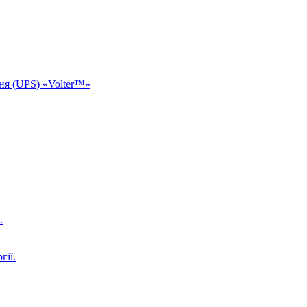
ня (UPS) «Volter™»
.
гії.