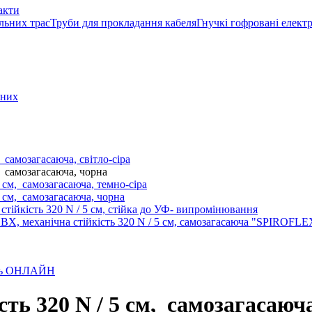
акти
льних трас
Труби для прокладання кабеля
Гнучкі гофровані елект
 них
 самозагасаюча, світло-сіра
, самозагасаюча, чорна
 см, самозагасаюча, темно-сіра
5 см, самозагасаюча, чорна
 стійкість 320 N / 5 см, стійка до УФ- випромінювання
ВХ, механічна стійкість 320 N / 5 см, самозагасаюча "SPIROFLE
лень ОНЛАЙН
сть 320 N / 5 см, самозагасаюч