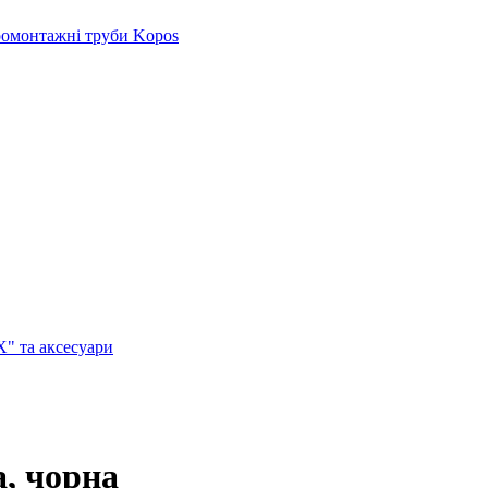
ромонтажні труби Kopos
X" та аксесуари
а, чорна