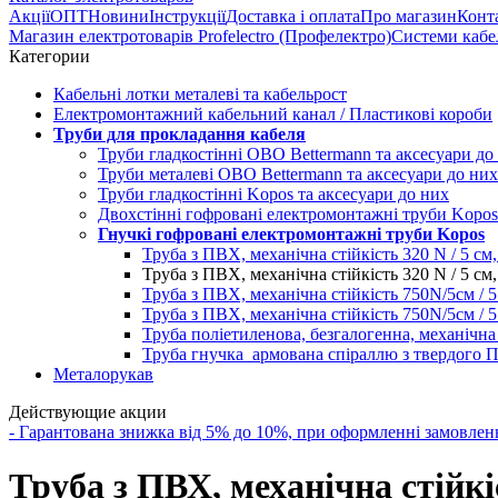
Акції
ОПТ
Новини
Інструкції
Доставка і оплата
Про магазин
Конт
Магазин електротоварів Profelectro (Профелектро)
Системи кабе
Категории
Кабельні лотки металеві та кабельрост
Електромонтажний кабельний канал / Пластикові короби
Труби для прокладання кабеля
Труби гладкостінні OBO Bettermann та аксесуари до
Труби металеві OBO Bettermann та аксесуари до них
Труби гладкостінні Kopos та аксесуари до них
Двохстінні гофровані електромонтажні труби Kopos
Гнучкі гофровані електромонтажні труби Kopos
Труба з ПВХ, механічна стійкість 320 N / 5 см,
Труба з ПВХ, механічна стійкість 320 N / 5 см
Труба з ПВХ, механічна стійкість 750N/5см / 5
Труба з ПВХ, механічна стійкість 750N/5см / 
Труба поліетиленова, безгалогенна, механічна
Труба гнучка армована спіраллю з твердого П
Металорукав
Действующие акции
- Гарантована знижка від 5% до 10%, при оформленні замов
Труба з ПВХ, механічна стійкі