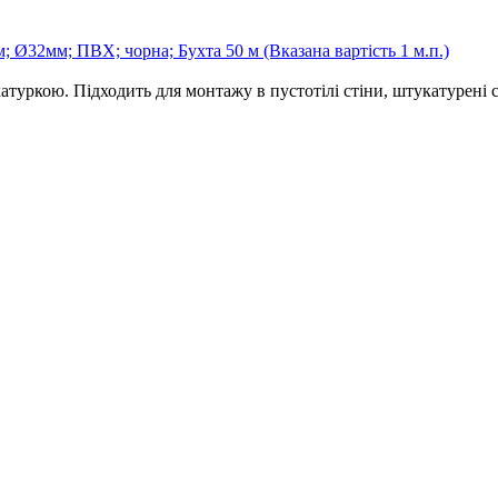
 Ø32мм; ПВХ; чорна; Бухта 50 м (Вказана вартість 1 м.п.)
атуркою. Підходить для монтажу в пустотілі стіни, штукатурені ст