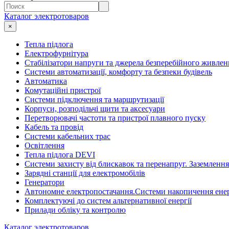
Каталог электротоваров
×
Тепла підлога
Електрофурнітура
Cтабілізатори напруги та джерела безперебійного живлен
Системи автоматизації, комфорту та безпеки будівель
Автоматика
Комутаційні пристрої
Системи підключення та маршрутизації
Корпуси, розподільчі щити та аксесуари
Перетворювачі частоти та пристрої плавного пуску
Кабель та провід
Системи кабельних трас
Освітлення
Тепла підлога DEVI
Системи захисту від блискавок та перенапруг. Заземлення
Зарядні станції для електромобілів
Генератори
Автономне електропостачання.Системи накопичення енер
Комплектуючі до систем альтернативної енергії
Прилади обліку та контролю
Каталог электротоваров