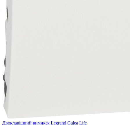
Двоклавішний вимикач Legrand Galea Life