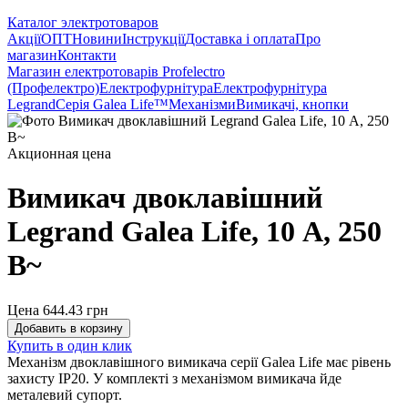
Каталог электротоваров
Акції
ОПТ
Новини
Інструкції
Доставка і оплата
Про
магазин
Контакти
Магазин електротоварів Profelectro
(Профелектро)
Електрофурнітура
Електрофурнітура
Legrand
Серія Galea Life™
Механізми
Вимикачі, кнопки
Акционная цена
Вимикач двоклавішний
Legrand Galea Life, 10 А, 250
В~
Цена 644.43
грн
Добавить в корзину
Купить в один клик
Механізм двоклавішного вимикача серії Galea Life має рівень
захисту IP20. У комплекті з механізмом вимикача йде
металевий супорт.