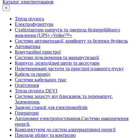
Каталог электротоваров
×
Тепла підлога
Електрофурнітура
Cтабілізатори напруги та джерела безперебійного
живлення (UPS) «Volter™»
Системи автоматизації, комфорту та безпеки будівель
Автоматика
Комутаційні пристрої
Системи підключення та маршрутизації
Корпуси, розподільчі щити та аксесуари
Перетворювачі частоти та пристрої плавного пуску
Кабель та провід
Системи кабельних трас
Освітлення
Тепла підлога DEVI
Системи захисту від блискавок та перенапруг.
Заземлення.
Зарядні станції для електромобілів
Генератори
Автономне електропостачання.Системи накопичення
енергії.
Комплектуючі до систем альтернативної енергії
Прилади обліку та контролю