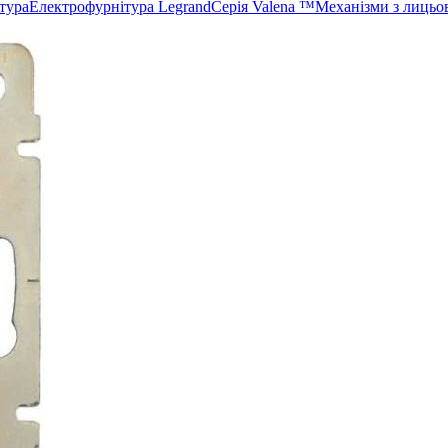
тура
Електрофурнітура Legrand
Серія Valena ™
Механізми з лицьо