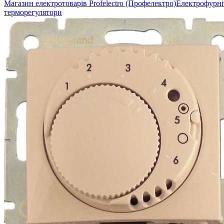
Магазин електротоварів Profelectro (Профелектро)
Електрофурні
терморегулятори