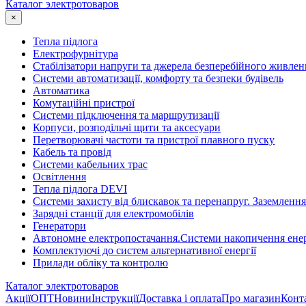
Каталог электротоваров
×
Тепла підлога
Електрофурнітура
Cтабілізатори напруги та джерела безперебійного живлен
Системи автоматизації, комфорту та безпеки будівель
Автоматика
Комутаційні пристрої
Системи підключення та маршрутизації
Корпуси, розподільчі щити та аксесуари
Перетворювачі частоти та пристрої плавного пуску
Кабель та провід
Системи кабельних трас
Освітлення
Тепла підлога DEVI
Системи захисту від блискавок та перенапруг. Заземлення
Зарядні станції для електромобілів
Генератори
Автономне електропостачання.Системи накопичення енер
Комплектуючі до систем альтернативної енергії
Прилади обліку та контролю
Каталог электротоваров
Акції
ОПТ
Новини
Інструкції
Доставка і оплата
Про магазин
Конт