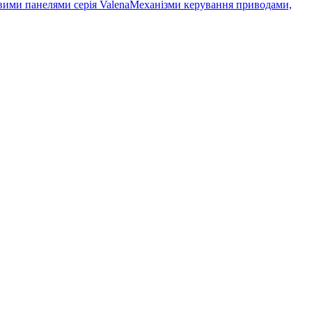
вими панелями серія Valena
Механізми керування приводами,