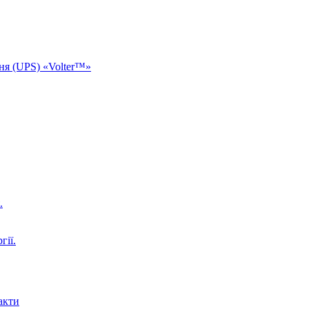
ня (UPS) «Volter™»
.
гії.
акти