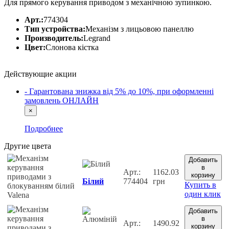
Для прямого керування приводом з механічною зупинкою.
Арт.:
774304
Тип устройства:
Механізм з лицьовою панеллю
Производитель:
Legrand
Цвет:
Слонова кістка
Действующие акции
- Гарантована знижка від 5% до 10%, при оформленні
замовлень ОНЛАЙН
×
Подробнее
Другие цвета
Добавить
в
Арт.:
1162.03
корзину
Білий
774404
грн
Купить в
один клик
Добавить
в
Арт.:
1490.92
корзину