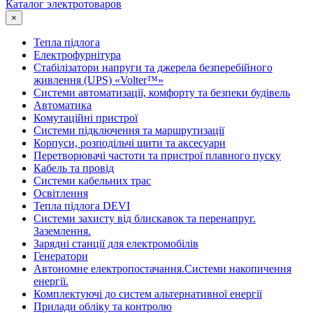
Каталог электротоваров
×
Тепла підлога
Електрофурнітура
Cтабілізатори напруги та джерела безперебійного
живлення (UPS) «Volter™»
Системи автоматизації, комфорту та безпеки будівель
Автоматика
Комутаційні пристрої
Системи підключення та маршрутизації
Корпуси, розподільчі щити та аксесуари
Перетворювачі частоти та пристрої плавного пуску
Кабель та провід
Системи кабельних трас
Освітлення
Тепла підлога DEVI
Системи захисту від блискавок та перенапруг.
Заземлення.
Зарядні станції для електромобілів
Генератори
Автономне електропостачання.Системи накопичення
енергії.
Комплектуючі до систем альтернативної енергії
Прилади обліку та контролю