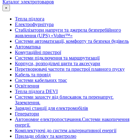
Каталог электротоваров
×
Тепла підлога
Електрофурнітура
Cтабілізатори напруги та джерела безперебійного
живлення (UPS) «Volter™»
Системи автоматизації, комфорту та безпеки будівель
Автоматика
Комутаційні пристрої
Системи підключення та маршрутизації
Корпуси, розподільчі щити та аксесуари
Перетворювачі частоти та пристрої плавного пуску
Кабель та провід
Системи кабельних трас
Освітлення
Тепла підлога DEVI
Системи захисту від блискавок та перенапруг.
Заземлення.
Зарядні станції для електромобілів
Генератори
Автономне електропостачання.Системи накопичення
енергії.
Комплектуючі до систем альтернативної енергії
Прилади обліку та контролю