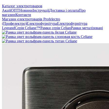
Каталог электротоваров
Акції
ОПТ
Новини
Інструкції
Доставка і оплата
Про
магазин
Контакти
Магазин електротоварів Profelectro
(Профелектро)
Електрофурнітура
Електрофурнітура
Legrand
Серія Celiane™
Рамки серія Celian
Рамки металізовані