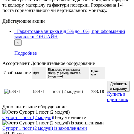
та кольору, матеріалу та фактури поверхні. Розрахована 1-4
поста горизонтального чи вертикального монтажу.
Действующие акции
- Гарантована знижка від 5% до 10%, при оформленні
замовлень ОНЛАЙН
×
Подробнее
Ассортимент
Дополнительное оборудование
Кількість монтажних
Цена
,
Изображение
Арт.
місць у рамці, постов
грн
(модулей)
Добавить
в корзину
68971
1 пост (2 модуля)
783.18
Купить в
один клик
Дополнительное оборудование
Супорт 1 пост (2 модулі)
Цену уточняйте
Супорт 1 пост (2 модулі) із захопленнями
531.25 грн