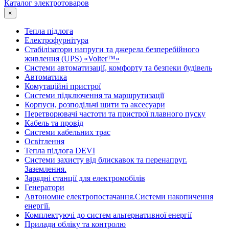
Каталог электротоваров
×
Тепла підлога
Електрофурнітура
Cтабілізатори напруги та джерела безперебійного
живлення (UPS) «Volter™»
Системи автоматизації, комфорту та безпеки будівель
Автоматика
Комутаційні пристрої
Системи підключення та маршрутизації
Корпуси, розподільчі щити та аксесуари
Перетворювачі частоти та пристрої плавного пуску
Кабель та провід
Системи кабельних трас
Освітлення
Тепла підлога DEVI
Системи захисту від блискавок та перенапруг.
Заземлення.
Зарядні станції для електромобілів
Генератори
Автономне електропостачання.Системи накопичення
енергії.
Комплектуючі до систем альтернативної енергії
Прилади обліку та контролю