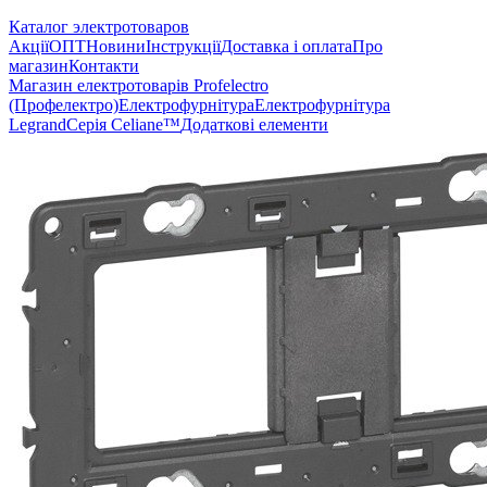
Каталог электротоваров
Акції
ОПТ
Новини
Інструкції
Доставка і оплата
Про
магазин
Контакти
Магазин електротоварів Profelectro
(Профелектро)
Електрофурнітура
Електрофурнітура
Legrand
Серія Celiane™
Додаткові елементи