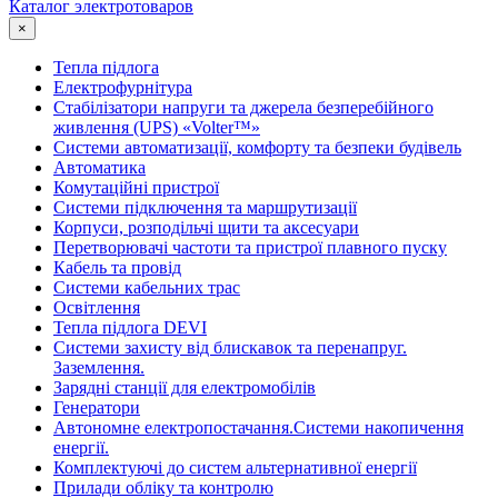
Каталог электротоваров
×
Тепла підлога
Електрофурнітура
Cтабілізатори напруги та джерела безперебійного
живлення (UPS) «Volter™»
Системи автоматизації, комфорту та безпеки будівель
Автоматика
Комутаційні пристрої
Системи підключення та маршрутизації
Корпуси, розподільчі щити та аксесуари
Перетворювачі частоти та пристрої плавного пуску
Кабель та провід
Системи кабельних трас
Освітлення
Тепла підлога DEVI
Системи захисту від блискавок та перенапруг.
Заземлення.
Зарядні станції для електромобілів
Генератори
Автономне електропостачання.Системи накопичення
енергії.
Комплектуючі до систем альтернативної енергії
Прилади обліку та контролю