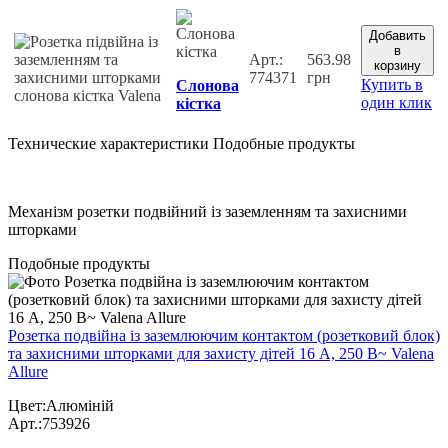
Добавить
в
Арт.:
563.98
корзину
774371
грн
Купить в
Слонова
один клик
кістка
Технические характеристики
Подобные продукты
Механізм розетки подвійний із заземленням та захисними
шторками
Подобные продукты
Розетка подвійна із заземлюючим контактом (розетковий блок)
та захисними шторками для захисту дітей 16 А, 250 В~ Valena
Allure
Цвет:Алюміній
Арт.:753926