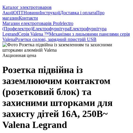
Каталог электротоваров
Акції
ОПТ
Новини
Інструкції
Доставка і оплата
Про
магазин
Контакти
Магазин електротоварів Profelectro
(Профелектро)
Електрофурнітура
Електрофурнітура
Legrand
Серія Valena ™
Механізми з лицьовими панелями серія
Valena
Розетки силові, зарядний пристрій USB
Акционная цена
Розетка підвійна із
заземлюючим контактом
(розетковий блок) та
захисними шторками для
захисту дітей 16А, 250В~
Valena Legrand