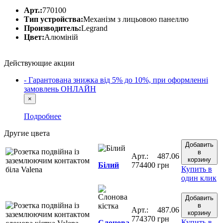
Арт.:
770100
Тип устройства:
Механізм з лицьовою панеллю
Производитель:
Legrand
Цвет:
Алюміній
Действующие акции
- Гарантована знижка від 5% до 10%, при оформленні
замовлень ОНЛАЙН
×
Подробнее
Другие цвета
Добавить
в
Арт.:
487.06
корзину
Білий
774400
грн
Купить в
один клик
Добавить
в
Арт.:
487.06
корзину
774370
грн
Купить в
Слонова