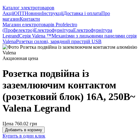
Каталог электротоваров
Акції
ОПТ
Новини
Інструкції
Доставка і оплата
Про
магазин
Контакти
Магазин електротоварів Profelectro
(Профелектро)
Електрофурнітура
Електрофурнітура
Legrand
Серія Valena ™
Механізми з лицьовими панелями серія
Valena
Розетки силові, зарядний пристрій USB
Акционная цена
Розетка подвійна із
заземлюючим контактом
(розетковий блок) 16А, 250В~
Valena Legrand
Цена 760.02
грн
Добавить в корзину
Купить в один клик