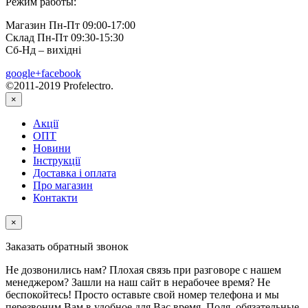
Режим работы:
Магазин Пн-Пт 09:00-17:00
Склад Пн-Пт 09:30-15:30
Сб-Нд – вихідні
google+
facebook
©2011-2019 Profelectro.
×
Акції
ОПТ
Новини
Інструкції
Доставка і оплата
Про магазин
Контакти
×
Заказать обратный звонок
Не дозвонились нам? Плохая связь при разговоре с нашем
менеджером? Зашли на наш сайт в нерабочее время? Не
беспокойтесь! Просто оставьте свой номер телефона и мы
перезвоним Вам в удобное для Вас время. Поля, обязательные