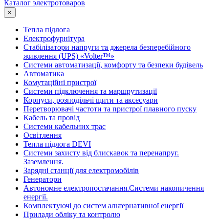
Каталог электротоваров
×
Тепла підлога
Електрофурнітура
Cтабілізатори напруги та джерела безперебійного
живлення (UPS) «Volter™»
Системи автоматизації, комфорту та безпеки будівель
Автоматика
Комутаційні пристрої
Системи підключення та маршрутизації
Корпуси, розподільчі щити та аксесуари
Перетворювачі частоти та пристрої плавного пуску
Кабель та провід
Системи кабельних трас
Освітлення
Тепла підлога DEVI
Системи захисту від блискавок та перенапруг.
Заземлення.
Зарядні станції для електромобілів
Генератори
Автономне електропостачання.Системи накопичення
енергії.
Комплектуючі до систем альтернативної енергії
Прилади обліку та контролю