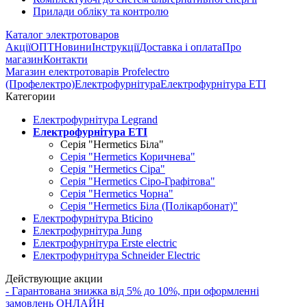
Прилади обліку та контролю
Каталог электротоваров
Акції
ОПТ
Новини
Інструкції
Доставка і оплата
Про
магазин
Контакти
Магазин електротоварів Profelectro
(Профелектро)
Електрофурнітура
Електрофурнітура ETI
Категории
Електрофурнітура Legrand
Електрофурнітура ETI
Серія "Hermetics Біла"
Серія "Hermetics Коричнева"
Серія "Hermetics Сіра"
Серія "Hermetics Сіро-Графітова"
Серія "Hermetics Чорна"
Серія "Hermetics Біла (Полікарбонат)"
Електрофурнітура Bticino
Електрофурнітура Jung
Електрофурнітура Erste electric
Електрофурнітура Schneider Electric
Действующие акции
- Гарантована знижка від 5% до 10%, при оформленні
замовлень ОНЛАЙН