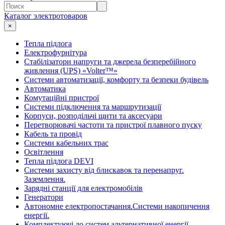
Каталог электротоваров
×
Тепла підлога
Електрофурнітура
Cтабілізатори напруги та джерела безперебійного
живлення (UPS) «Volter™»
Системи автоматизації, комфорту та безпеки будівель
Автоматика
Комутаційні пристрої
Системи підключення та маршрутизації
Корпуси, розподільчі щити та аксесуари
Перетворювачі частоти та пристрої плавного пуску
Кабель та провід
Системи кабельних трас
Освітлення
Тепла підлога DEVI
Системи захисту від блискавок та перенапруг.
Заземлення.
Зарядні станції для електромобілів
Генератори
Автономне електропостачання.Системи накопичення
енергії.
Комплектуючі до систем альтернативної енергії