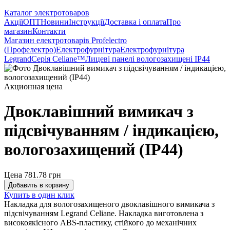
Каталог электротоваров
Акції
ОПТ
Новини
Інструкції
Доставка і оплата
Про
магазин
Контакти
Магазин електротоварів Profelectro
(Профелектро)
Електрофурнітура
Електрофурнітура
Legrand
Серія Celiane™
Лицеві панелі вологозахищені IP44
Акционная цена
Двоклавішний вимикач з
підсвічуванням / індикацією,
вологозахищений (IP44)
Цена 781.78
грн
Добавить в корзину
Купить в один клик
Накладка для вологозахищеного двоклавішного вимикача з
підсвічуванням Legrand Celiane. Накладка виготовлена з
високоякісного ABS-пластику, стійкого до механічних