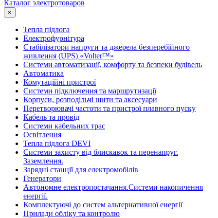
Каталог электротоваров
×
Тепла підлога
Електрофурнітура
Cтабілізатори напруги та джерела безперебійного
живлення (UPS) «Volter™»
Системи автоматизації, комфорту та безпеки будівель
Автоматика
Комутаційні пристрої
Системи підключення та маршрутизації
Корпуси, розподільчі щити та аксесуари
Перетворювачі частоти та пристрої плавного пуску
Кабель та провід
Системи кабельних трас
Освітлення
Тепла підлога DEVI
Системи захисту від блискавок та перенапруг.
Заземлення.
Зарядні станції для електромобілів
Генератори
Автономне електропостачання.Системи накопичення
енергії.
Комплектуючі до систем альтернативної енергії
Прилади обліку та контролю