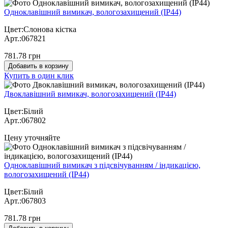
Одноклавішний вимикач, вологозахищений (IP44)
Цвет:Слонова кістка
Арт.:067821
781.78 грн
Добавить в корзину
Купить в один клик
Двоклавішний вимикач, вологозахищений (IP44)
Цвет:Білий
Арт.:067802
Цену уточняйте
Одноклавішний вимикач з підсвічуванням / індикацією,
вологозахищений (IP44)
Цвет:Білий
Арт.:067803
781.78 грн