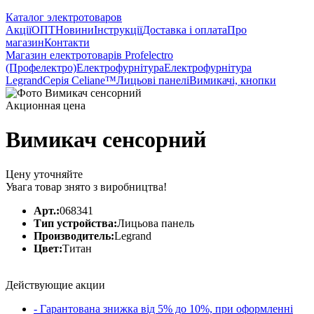
Каталог электротоваров
Акції
ОПТ
Новини
Інструкції
Доставка і оплата
Про
магазин
Контакти
Магазин електротоварів Profelectro
(Профелектро)
Електрофурнітура
Електрофурнітура
Legrand
Серія Celiane™
Лицьові панелі
Вимикачі, кнопки
Акционная цена
Вимикач сенсорний
Цену уточняйте
Увага товар знято з виробництва!
Арт.:
068341
Тип устройства:
Лицьова панель
Производитель:
Legrand
Цвет:
Титан
Действующие акции
- Гарантована знижка від 5% до 10%, при оформленні