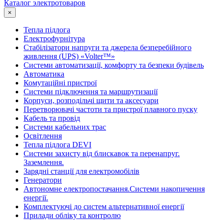
Каталог электротоваров
×
Тепла підлога
Електрофурнітура
Cтабілізатори напруги та джерела безперебійного
живлення (UPS) «Volter™»
Системи автоматизації, комфорту та безпеки будівель
Автоматика
Комутаційні пристрої
Системи підключення та маршрутизації
Корпуси, розподільчі щити та аксесуари
Перетворювачі частоти та пристрої плавного пуску
Кабель та провід
Системи кабельних трас
Освітлення
Тепла підлога DEVI
Системи захисту від блискавок та перенапруг.
Заземлення.
Зарядні станції для електромобілів
Генератори
Автономне електропостачання.Системи накопичення
енергії.
Комплектуючі до систем альтернативної енергії
Прилади обліку та контролю