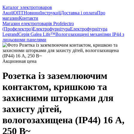
Каталог электротоваров
Акції
ОПТ
Новини
Інструкції
Доставка і оплата
Про
магазин
Контакти
Магазин електротоварів Profelectro
(Профелектро)
Електрофурнітура
Електрофурнітура
Legrand
Серія Galea Life™
Вологозахищені механізми IP44 з
лицьовими панелями
Акционная цена
Розетка із заземлюючим
контактом, кришкою та
захисними шторками для
захисту дітей,
вологозахищена (IP44) 16 А,
250 В~