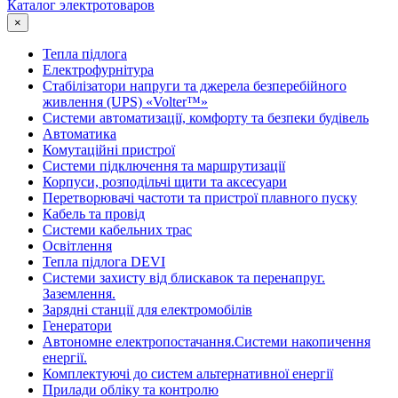
Каталог электротоваров
×
Тепла підлога
Електрофурнітура
Cтабілізатори напруги та джерела безперебійного
живлення (UPS) «Volter™»
Системи автоматизації, комфорту та безпеки будівель
Автоматика
Комутаційні пристрої
Системи підключення та маршрутизації
Корпуси, розподільчі щити та аксесуари
Перетворювачі частоти та пристрої плавного пуску
Кабель та провід
Системи кабельних трас
Освітлення
Тепла підлога DEVI
Системи захисту від блискавок та перенапруг.
Заземлення.
Зарядні станції для електромобілів
Генератори
Автономне електропостачання.Системи накопичення
енергії.
Комплектуючі до систем альтернативної енергії
Прилади обліку та контролю