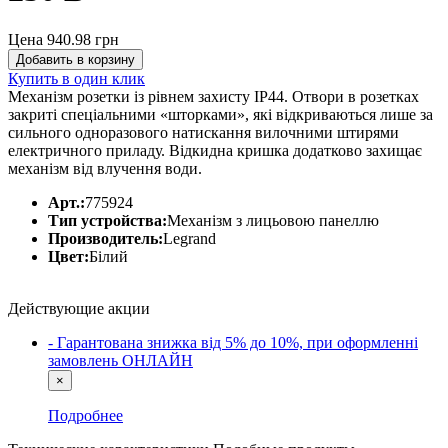
Цена 940.98
грн
Добавить в корзину
Купить в один клик
Механізм розетки із рівнем захисту IP44. Отвори в розетках
закриті спеціальними «шторками», які відкриваються лише за
сильного одноразового натискання вилочними штирями
електричного приладу. Відкидна кришка додатково захищає
механізм від влучення води.
Арт.:
775924
Тип устройства:
Механізм з лицьовою панеллю
Производитель:
Legrand
Цвет:
Білий
Действующие акции
- Гарантована знижка від 5% до 10%, при оформленні
замовлень ОНЛАЙН
×
Подробнее