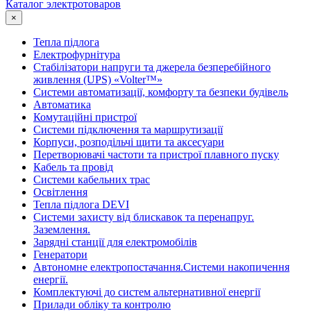
Каталог электротоваров
×
Тепла підлога
Електрофурнітура
Cтабілізатори напруги та джерела безперебійного
живлення (UPS) «Volter™»
Системи автоматизації, комфорту та безпеки будівель
Автоматика
Комутаційні пристрої
Системи підключення та маршрутизації
Корпуси, розподільчі щити та аксесуари
Перетворювачі частоти та пристрої плавного пуску
Кабель та провід
Системи кабельних трас
Освітлення
Тепла підлога DEVI
Системи захисту від блискавок та перенапруг.
Заземлення.
Зарядні станції для електромобілів
Генератори
Автономне електропостачання.Системи накопичення
енергії.
Комплектуючі до систем альтернативної енергії
Прилади обліку та контролю