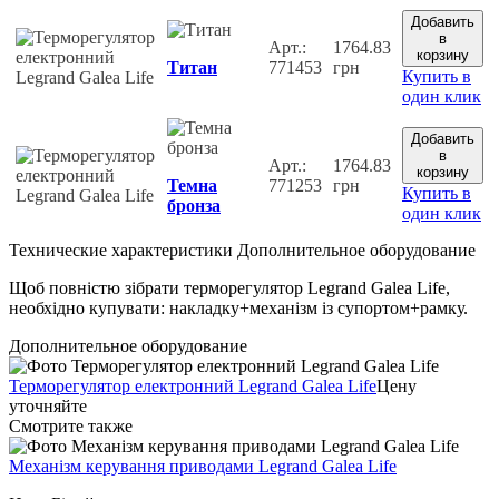
Добавить
в
Арт.:
1764.83
корзину
Титан
771453
грн
Купить в
один клик
Добавить
в
Арт.:
1764.83
корзину
Темна
771253
грн
Купить в
бронза
один клик
Технические характеристики
Дополнительное оборудование
Щоб повністю зібрати терморегулятор Legrand Galea Life,
необхідно купувати: накладку+механізм із супортом+рамку.
Дополнительное оборудование
Терморегулятор електронний Legrand Galea Life
Цену
уточняйте
Cмотрите также
Механізм керування приводами Legrand Galea Life