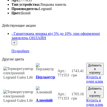
Арт.:
777053
Тип устройства:
Лицьова панель
Производитель:
Legrand
Цвет:
Білий
Действующие акции
- Гарантована знижка від 5% до 10%, при оформленні
замовлень ОНЛАЙН
×
Подробнее
Другие цвета
Добавить
в
Арт.:
1743.41
корзину
771553
грн
Перламутр
Купить в
один клик
Добавить
в
Арт.:
1705.16
корзину
771353
грн
Алюміній
Купить в
один клик