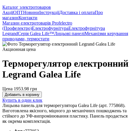
Каталог электротоваров
Акції
ОПТ
Новини
Інструкції
Доставка і оплата
Про
магазин
Контакти
Магазин електротоварів Profelectro
(Профелектро)
Електрофурнітура
Електрофурнітура
Legrand
Серія Galea Life™
Лицьові панелі
Механізми керування
приводами, термостати
Акционная цена
Терморегулятор електронний
Legrand Galea Life
Цена 1953.98
грн
Добавить в корзину
Купить в один клик
Лицьова панель для терморегулятора Galea Life (арт. 775868).
Виготовлена якісного, міцного до механічних пошкоджень та
стійкого до УФ-випромінювання пластику. Панель продається
як окрема комплектація.