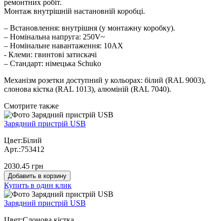
ремонтних робіт.
Монтаж внутрішній настановній коробці.
– Встановлення: внутрішня (у монтажну коробку).
– Номінальна напруга: 250V~
– Номінальне навантаження: 10AX
- Клеми: гвинтові затискачі
– Стандарт: німецька Schuko
Механізм розетки доступний у кольорах: білий (RAL 9003),
слонова кістка (RAL 1013), алюміній (RAL 7040).
Cмотрите также
Зарядний пристрій USB
Цвет:Білий
Арт.:753412
2030.45 грн
Добавить в корзину
Купить в один клик
Зарядний пристрій USB
Цвет:Слонова кістка