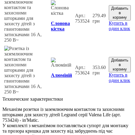
Добавить
в
Арт.:
279.49
корзину
753524
грн
Купить в
Слонова
один клик
кістка
Добавить
в
Арт.:
353.60
корзину
753624
грн
Купить в
Алюміній
один клик
Технические характеристики
Механізм розетки із заземлюючим контактом та захисними
шторками для захисту дітей Legrand серії Valena Life (арт.
753424) - in'Matic.
У комплекті з механізмом поставляється супорт для монтажу
та прозора кришка для захисту від забруднень під час