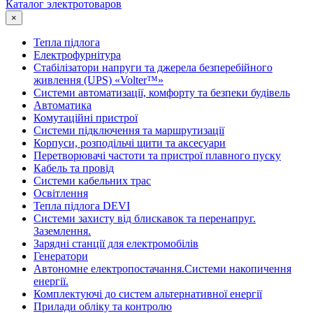
Каталог электротоваров
×
Тепла підлога
Електрофурнітура
Cтабілізатори напруги та джерела безперебійного
живлення (UPS) «Volter™»
Системи автоматизації, комфорту та безпеки будівель
Автоматика
Комутаційні пристрої
Системи підключення та маршрутизації
Корпуси, розподільчі щити та аксесуари
Перетворювачі частоти та пристрої плавного пуску
Кабель та провід
Системи кабельних трас
Освітлення
Тепла підлога DEVI
Системи захисту від блискавок та перенапруг.
Заземлення.
Зарядні станції для електромобілів
Генератори
Автономне електропостачання.Системи накопичення
енергії.
Комплектуючі до систем альтернативної енергії
Прилади обліку та контролю