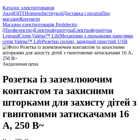
Каталог электротоваров
Акції
ОПТ
Новини
Інструкції
Доставка і оплата
Про
магазин
Контакти
Магазин електротоварів Profelectro
(Профелектро)
Електрофурнітура
Електрофурнітура
Legrand
Серія Valena™ Life
Механізми з лицьовими панелями
серія Valena™ Life
Розетки силові, зарядний пристрій USB
Акционная цена
Розетка із заземлюючим
контактом та захисними
шторками для захисту дітей з
гвинтовими затискачами 16
А, 250 В~