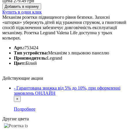
Цена 279.49
грн
Добавить в корзину
Купить в один клик
Механізм розетки підвищеного рівня безпеки. Захисні
«шторки» убережуть дітей від ураження струмом, а гвинтовий
спосіб підключення забезпечує довговічність експлуатації
механізму. Розетка Legrand Valena Life доступна у трьох
кольорах.
Арт.:
753424
Тип устройства:
Механізм з лицьовою панеллю
Производитель:
Legrand
Цвет:
Білий
Действующие акции
- Гарантована знижка від 5% до 10%, при оформленні
замовлень ОНЛАЙН
×
Подробнее
Другие цвета