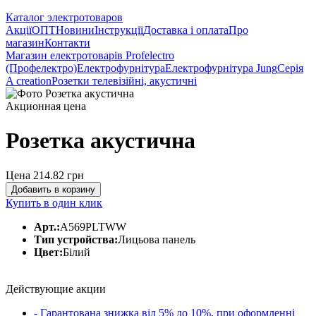
Каталог электротоваров
Акції
ОПТ
Новини
Інструкції
Доставка і оплата
Про
магазин
Контакти
Магазин електротоварів Profelectro
(Профелектро)
Електрофурнітура
Електрофурнітура Jung
Серія
A creation
Розетки телевізійні, акустичні
Акционная цена
Розетка акустична
Цена 214.82
грн
Добавить в корзину
Купить в один клик
Арт.:
A569PLTWW
Тип устройства:
Лицьова панель
Цвет:
Білий
Действующие акции
- Гарантована знижка від 5% до 10%, при оформленні