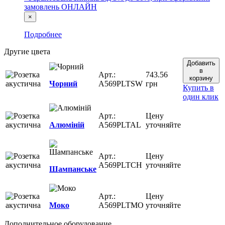
замовлень ОНЛАЙН
×
Подробнее
Другие цвета
Добавить
в
Арт.:
743.56
корзину
Чорний
A569PLTSW
грн
Купить в
один клик
Арт.:
Цену
Алюміній
A569PLTAL
уточняйте
Арт.:
Цену
A569PLTCH
уточняйте
Шампанське
Арт.:
Цену
Моко
A569PLTMO
уточняйте
Дополнительное оборудование