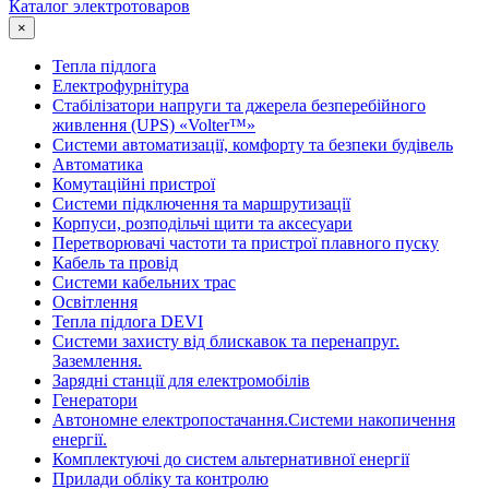
Каталог электротоваров
×
Тепла підлога
Електрофурнітура
Cтабілізатори напруги та джерела безперебійного
живлення (UPS) «Volter™»
Системи автоматизації, комфорту та безпеки будівель
Автоматика
Комутаційні пристрої
Системи підключення та маршрутизації
Корпуси, розподільчі щити та аксесуари
Перетворювачі частоти та пристрої плавного пуску
Кабель та провід
Системи кабельних трас
Освітлення
Тепла підлога DEVI
Системи захисту від блискавок та перенапруг.
Заземлення.
Зарядні станції для електромобілів
Генератори
Автономне електропостачання.Системи накопичення
енергії.
Комплектуючі до систем альтернативної енергії
Прилади обліку та контролю