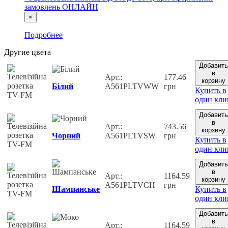
замовлень ОНЛАЙН
×
Подробнее
Другие цвета
Добавить
в
Арт.:
177.46
корзину
Білий
A561PLTVWW
грн
Купить в
один кли
Добавить
в
Арт.:
743.56
корзину
Чорний
A561PLTVSW
грн
Купить в
один кли
Добавить
в
Арт.:
1164.59
корзину
A561PLTVCH
грн
Шампанське
Купить в
один кли
Добавить
в
Арт.:
1164.59