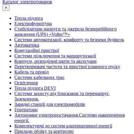
Каталог электротоваров
×
Тепла підлога
Електрофурнітура
Cтабілізатори напруги та джерела безперебійного
живлення (UPS) «Volter™»
Системи автоматизації, комфорту та безпеки будівель
Автоматика
Комутаційні пристрої
Системи підключення та маршрутизації
Корпуси, розподільчі щити та аксесуари
Перетворювачі частоти та пристрої плавного пуску
Кабель та провід
Системи кабельних трас
Освітлення
Тепла підлога DEVI
Системи захисту від блискавок та перенапруг.
Заземлення.
Зарядні станції для електромобілів
Генератори
Автономне електропостачання.Системи накопичення
енергії.
Комплектуючі до систем альтернативної енергії
Прилади обліку та контролю