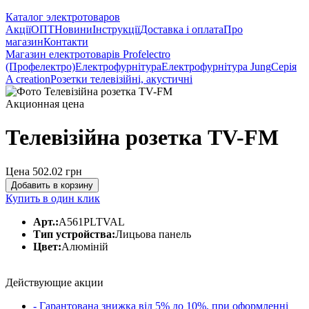
Каталог электротоваров
Акції
ОПТ
Новини
Інструкції
Доставка і оплата
Про
магазин
Контакти
Магазин електротоварів Profelectro
(Профелектро)
Електрофурнітура
Електрофурнітура Jung
Серія
A creation
Розетки телевізійні, акустичні
Акционная цена
Телевізійна розетка TV-FM
Цена 502.02
грн
Добавить в корзину
Купить в один клик
Арт.:
A561PLTVAL
Тип устройства:
Лицьова панель
Цвет:
Алюміній
Действующие акции
- Гарантована знижка від 5% до 10%, при оформленні