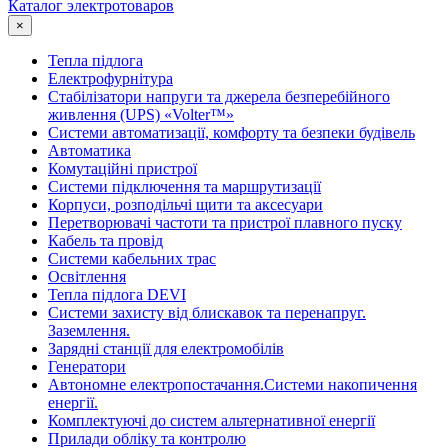
Каталог электротоваров
×
Тепла підлога
Електрофурнітура
Cтабілізатори напруги та джерела безперебійного
живлення (UPS) «Volter™»
Системи автоматизації, комфорту та безпеки будівель
Автоматика
Комутаційні пристрої
Системи підключення та маршрутизації
Корпуси, розподільчі щити та аксесуари
Перетворювачі частоти та пристрої плавного пуску
Кабель та провід
Системи кабельних трас
Освітлення
Тепла підлога DEVI
Системи захисту від блискавок та перенапруг.
Заземлення.
Зарядні станції для електромобілів
Генератори
Автономне електропостачання.Системи накопичення
енергії.
Комплектуючі до систем альтернативної енергії
Прилади обліку та контролю