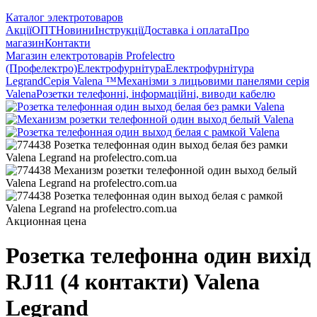
Каталог электротоваров
Акції
ОПТ
Новини
Інструкції
Доставка і оплата
Про
магазин
Контакти
Магазин електротоварів Profelectro
(Профелектро)
Електрофурнітура
Електрофурнітура
Legrand
Серія Valena ™
Механізми з лицьовими панелями серія
Valena
Розетки телефонні, інформаційні, виводи кабелю
Акционная цена
Розетка телефонна один вихід
RJ11 (4 контакти) Valena
Legrand