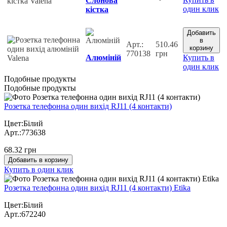
Слонова
один клик
кістка
Добавить
в
Арт.:
510.46
корзину
770138
грн
Алюміній
Купить в
один клик
Подобные продукты
Подобные продукты
Розетка телефонна один вихід RJ11 (4 контакти)
Цвет:Білий
Арт.:773638
68.32 грн
Добавить в корзину
Купить в один клик
Розетка телефонна один вихід RJ11 (4 контакти) Etika
Цвет:Білий
Арт.:672240