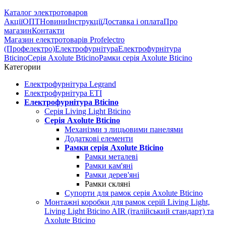
Каталог электротоваров
Акції
ОПТ
Новини
Інструкції
Доставка і оплата
Про
магазин
Контакти
Магазин електротоварів Profelectro
(Профелектро)
Електрофурнітура
Електрофурнітура
Bticino
Серія Axolute Bticino
Рамки серія Axolute Bticino
Категории
Електрофурнітура Legrand
Електрофурнітура ETI
Електрофурнітура Bticino
Серія Living Light Bticino
Серія Axolute Bticino
Механізми з лицьовими панелями
Додаткові елементи
Рамки серія Axolute Bticino
Рамки металеві
Рамки кам'яні
Рамки дерев'яні
Рамки скляні
Супорти для рамок серія Axolute Bticino
Монтажні коробки для рамок серій Living Light,
Living Light Bticino AIR (італійський стандарт) та
Axolute Bticino