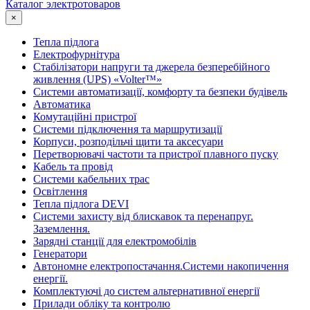
Каталог электротоваров
×
Тепла підлога
Електрофурнітура
Cтабілізатори напруги та джерела безперебійного
живлення (UPS) «Volter™»
Системи автоматизації, комфорту та безпеки будівель
Автоматика
Комутаційні пристрої
Системи підключення та маршрутизації
Корпуси, розподільчі щити та аксесуари
Перетворювачі частоти та пристрої плавного пуску
Кабель та провід
Системи кабельних трас
Освітлення
Тепла підлога DEVI
Системи захисту від блискавок та перенапруг.
Заземлення.
Зарядні станції для електромобілів
Генератори
Автономне електропостачання.Системи накопичення
енергії.
Комплектуючі до систем альтернативної енергії
Прилади обліку та контролю