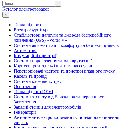
Каталог электротоваров
×
Тепла підлога
Електрофурнітура
Cтабілізатори напруги та джерела безперебійного
живлення (UPS) «Volter™»
Системи автоматизації, комфорту та безпеки будівель
Автоматика
Комутаційні пристрої
Системи підключення та маршрутизації
Корпуси, розподільчі щити та аксесуари
Перетворювачі частоти та пристрої плавного пуску
Кабель та провід
Системи кабельних трас
Освітлення
Тепла підлога DEVI
Системи захисту від блискавок та перенапруг.
Заземлення.
Зарядні станції для електромобілів
Генератори
Автономне електропостачання.Системи накопичення
енергії.
Комплектуючі до систем альтернативної енергії