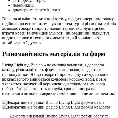
світлорегулятори;
перемикачі;
диммери та багато іншого.
Головна відмінність колекції в тому, що дизайнери по-новому
підійшли до естетики: змішування текстур та різних матеріалів
дозволяє говорити про тривалий термін експлуатації без
втрати краси та функціональності. Інноваційний підхід тут
видно не лише в технічних моментах, а й у сміливості
дизайнерської думки.
Різноманітність матеріалів та форм
Living Light від Bticino – це смілива компіляція дерева та
металу, різноманітність форм – кола, овали, квадрати та
прямокутники. Якщо говорити про колірну гамму, то вона
вражає: золото змінюється кольором морської води, потім
з'являється насичений коричневий, а слідом за ним колір
небесної лазурі, столітнього дуба, грона винограду,
насиченого лимона, американської вишні – і це лише початок!
Декоративні рамки Bticino Living Light форми овалу та