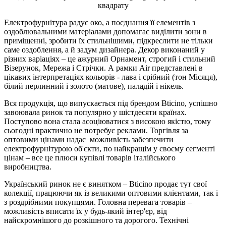
квадрату
Електрофурнітура радує око, а поєднання її елементів з
оздоблювальними матеріалами допомагає виділити зони в
приміщенні, зробити їх стильнішими, підкреслити не тільки
саме оздоблення, а й задум дизайнера. Декор виконаний у
різних варіаціях – це ажурний Орнамент, строгий і стильний
Візерунок, Мережа і Стрічки. А рамки Air представлені в
цікавих інтерпретаціях кольорів - лава і срібний (тон Місяця),
білий перлинний і золото (матове), паладій і нікель.
Вся продукція, що випускається під брендом Bticino, успішно
завоювала ринок та популярно у шістдесяти країнах.
Поступово вона стала асоціюватися з високою якістю, тому
сьогодні практично не потребує реклами. Торгівля за
оптовими цінами надає можливість забезпечити
електрофурнітурою об'єкти, по найкращім у своєму сегменті
цінам – все це плюси купівлі товарів італійського
виробництва.
Український ринок не є винятком – Bticino продає тут свої
колекції, працюючи як із великими оптовими клієнтами, так і
з роздрібними покупцями. Головна перевага товарів –
можливість вписати їх у будь-який інтер'єр, від
найскромнішого до розкішного та дорогого. Технічні