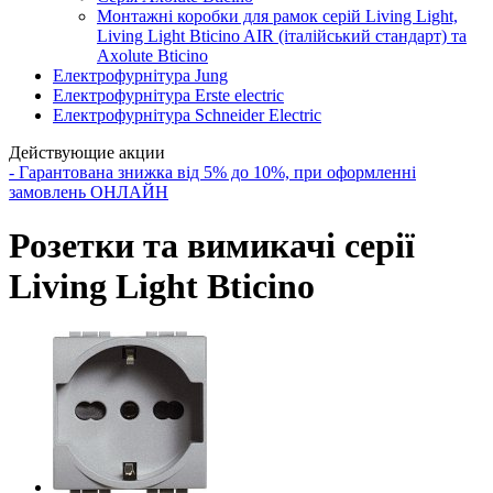
Монтажні коробки для рамок серій Living Light,
Living Light Bticino AIR (італійський стандарт) та
Axolute Bticino
Електрофурнітура Jung
Електрофурнітура Erste electric
Електрофурнітура Schneider Electric
Действующие акции
- Гарантована знижка від 5% до 10%, при оформленні
замовлень ОНЛАЙН
Розетки та вимикачі серії
Living Light Bticino