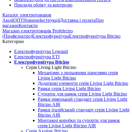
Прилади обліку та контролю
Каталог электротоваров
Акції
ОПТ
Новини
Інструкції
Доставка і оплата
Про
магазин
Контакти
Магазин електротоварів Profelectro
(Профелектро)
Електрофурнітура
Електрофурнітура Bticino
Категории
Електрофурнітура Legrand
Електрофурнітура ETI
Електрофурнітура Bticino
Серія Living Light Bticino
Механізми з лицьовими панелями серія
Living Light Bticino
Додаткові елементи серія Living Light Bticino
Рамки серія Living Light Bticino
Супорти для рамок серія Living Light Bticino
Рамки німецький стандарт серія Living Light
Bticino AIR
Рамки італійський стандарт серія Living Light
Bticino AIR
Монтажні коробки та супорти для рамок
серія Living Light Bticino AIR
Серія Axolute Bticino