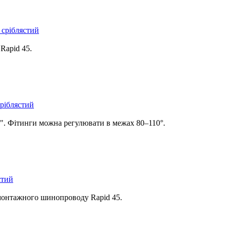
 сріблястий
Rapid 45.
сріблястий
5". Фітинги можна регулювати в межах 80‒110°.
стий
монтажного шинопроводу Rapid 45.