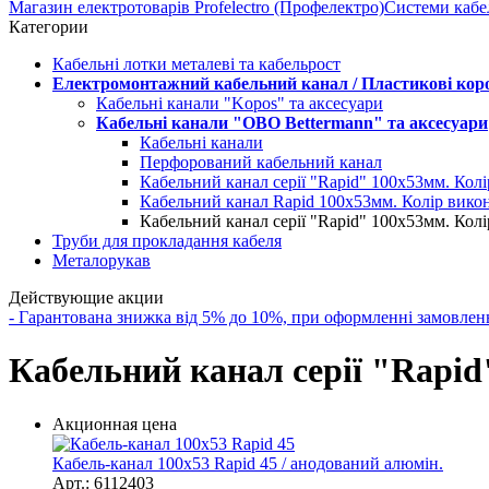
Магазин електротоварів Profelectro (Профелектро)
Системи кабе
Категории
Кабельні лотки металеві та кабельрост
Електромонтажний кабельний канал / Пластикові кор
Кабельні канали "Kopos" та аксесуари
Кабельні канали "OBO Bettermann" та аксесуари
Кабельні канали
Перфорований кабельний канал
Кабельний канал серії "Rapid" 100x53мм. Кол
Кабельний канал Rapid 100x53мм. Колір вико
Кабельний канал серії "Rapid" 100x53мм. Кол
Труби для прокладання кабеля
Металорукав
Действующие акции
- Гарантована знижка від 5% до 10%, при оформленні замов
Кабельний канал серії "Rapi
Акционная цена
Кабель-канал 100x53 Rapid 45 / анодований алюмін.
Арт.: 6112403