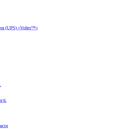
ня (UPS) «Volter™»
.
гії.
акти