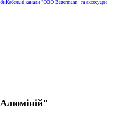
оби
Кабельні канали "OBO Bettermann" та аксесуари
 "Алюміній"