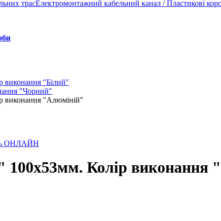
льних трас
Електромонтажний кабельний канал / Пластикові кор
оби
ір виконання "Білий"
нання "Чорний"
ір виконання "Алюміній"
лень ОНЛАЙН
d" 100x53мм. Колір виконання