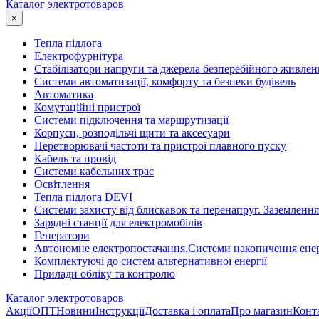
Каталог электротоваров
×
Тепла підлога
Електрофурнітура
Cтабілізатори напруги та джерела безперебійного живлен
Системи автоматизації, комфорту та безпеки будівель
Автоматика
Комутаційні пристрої
Системи підключення та маршрутизації
Корпуси, розподільчі щити та аксесуари
Перетворювачі частоти та пристрої плавного пуску
Кабель та провід
Системи кабельних трас
Освітлення
Тепла підлога DEVI
Системи захисту від блискавок та перенапруг. Заземлення
Зарядні станції для електромобілів
Генератори
Автономне електропостачання.Системи накопичення енер
Комплектуючі до систем альтернативної енергії
Прилади обліку та контролю
Каталог электротоваров
Акції
ОПТ
Новини
Інструкції
Доставка і оплата
Про магазин
Конт