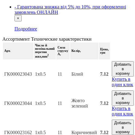
- Гарантована знижка від 5% до 10%, при оформленні
замовлень ОНЛАЙН
×
Подробнее
Ассортимент
Технические характеристики
Число й
Сила
номінальний
Цена
,
Арт.
струму
Колір,
перетин
грн
А,
2
жил,mm
Добавить
в
корзину
ГК000023043
1х0.5
11
Білий
7.12
Купить в
один клик
Добавить
в
Жовто
корзину
ГК000023044
1х0.5
11
7.12
зелений
Купить в
один клик
Добавить
в
корзину
ГК000023162
1х0.5
11
Коричневий
7.12