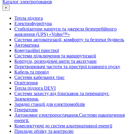
Каталог электротоваров
×
Тепла підлога
Електрофурнітура
Cтабілізатори напруги та джерела безперебійного
живлення (UPS) «Volter™»
Системи автоматизації, комфорту та безпеки будівель
Автоматика
Комутаційні пристрої
Системи підключення та маршрутизації
Корпуси, розподільчі щити та аксесуари
Перетворювачі частоти та пристрої плавного пуску
Кабель та провід
Системи кабельних трас
Освітлення
Тепла підлога DEVI
Системи захисту від блискавок та перенапруг.
Заземлення.
Зарядні станції для електромобілів
Генератори
Автономне електропостачання.Системи накопичення
енергії.
Комплектуючі до систем альтернативної енергії
Прилади обліку та контролю