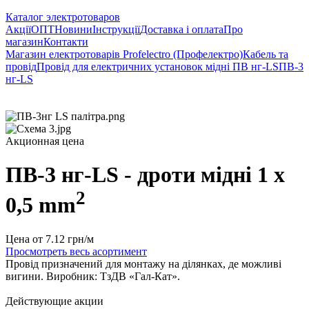
Каталог электротоваров
Акції
ОПТ
Новини
Інструкції
Доставка і оплата
Про
магазин
Контакти
Магазин електротоварів Profelectro (Профелектро)
Кабель та
провід
Провід для електричних установок мідні ПВ нг-LS
ПВ-3
нг-LS
Акционная цена
ПВ-3 нг-LS - дроти мідні 1 х
2
0,5 mm
Цена от
7.12
грн/м
Просмотреть весь асортимент
Провід призначений для монтажу на ділянках, де можливі
вигини. Виробник: ТзДВ «Гал-Кат».
Действующие акции