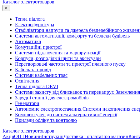
Каталог электротоваров
×
Тепла підлога
Електрофурнітура
Cтабілізатори напруги та джерела безперебійного живлен
Системи автоматизації, комфорту та безпеки будівель
Автоматика
Комутаційні пристрої
Системи підключення та маршрутизації
Корпуси, розподільчі щити та аксесуари
Перетворювачі частоти та пристрої плавного пуску
Кабель та провід
Системи кабельних трас
Освітлення
Тепла підлога DEVI
Системи захисту від блискавок та перенапруг. Заземлення
Зарядні станції для електромобілів
Генератори
Автономне електропостачання.Системи накопичення енер
Комплектуючі до систем альтернативної енергії
Прилади обліку та контролю
Каталог электротоваров
Акції
ОПТ
Новини
Інструкції
Доставка і оплата
Про магазин
Конт