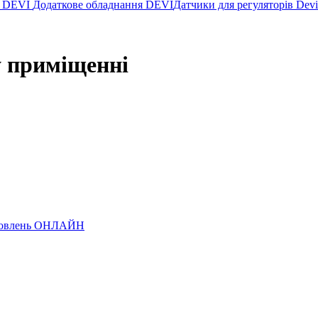
а DEVI
Додаткове обладнання DEVI
Датчики для регуляторів Dev
у приміщенні
замовлень ОНЛАЙН