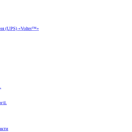
ня (UPS) «Volter™»
.
гії.
акти