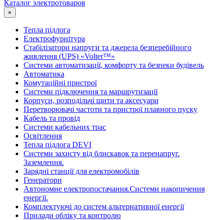
Каталог электротоваров
×
Тепла підлога
Електрофурнітура
Cтабілізатори напруги та джерела безперебійного
живлення (UPS) «Volter™»
Системи автоматизації, комфорту та безпеки будівель
Автоматика
Комутаційні пристрої
Системи підключення та маршрутизації
Корпуси, розподільчі щити та аксесуари
Перетворювачі частоти та пристрої плавного пуску
Кабель та провід
Системи кабельних трас
Освітлення
Тепла підлога DEVI
Системи захисту від блискавок та перенапруг.
Заземлення.
Зарядні станції для електромобілів
Генератори
Автономне електропостачання.Системи накопичення
енергії.
Комплектуючі до систем альтернативної енергії
Прилади обліку та контролю