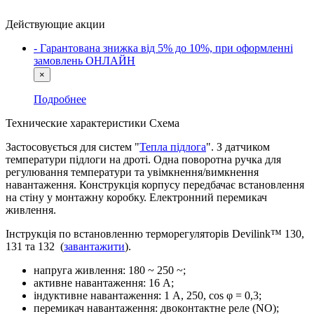
Действующие акции
- Гарантована знижка від 5% до 10%, при оформленні
замовлень ОНЛАЙН
×
Подробнее
Технические характеристики
Схема
Застосовується для систем "
Тепла підлога
". З датчиком
температури підлоги на дроті. Одна поворотна ручка для
регулювання температури та увімкнення/вимкнення
навантаження. Конструкція корпусу передбачає встановлення
на стіну у монтажну коробку. Електронний перемикач
живлення.
Інструкція по встановленню терморегуляторів Devilink™ 130,
131 та 132 (
завантажити
).
напруга живлення: 180 ~ 250 ~;
активне навантаження: 16 А;
індуктивне навантаження: 1 А, 250, cos φ = 0,3;
перемикач навантаження: двоконтактне реле (NO);