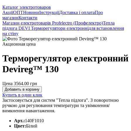
Каталог электротоваров
Акції
ОПТ
Новини
Інструкції
Доставка і оплата
Про
магазин
Контакти
Магазин електротоварів Profelectro (Профелектро)
Тепла
підлога DEVI
Терморегулятори електронні
для встановлення
на стіну
Акционная цена
Терморегулятор електронний
Devireg™ 130
Цена 3564.00
грн
Добавить в корзину
Купить в один клик
Застосовується для систем "Тепла підлога". З поворотною
ручкою для регулювання температури та увімкнення/
вимкнення навантаження.
Арт.:
140F1010
Цвет:
Білий