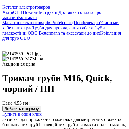
Каталог электротоваров
Акції
ОПТ
Новини
Інструкції
Доставка і оплата
Про
магазин
Контакти
Магазин електротоварів Profelectro (Профелектро)
Системи
кабельних трас
Труби для прокладання кабеля
Труби
гладкостінні OBO Bettermann та аксесуари до них
Кріплення
для труб ОВО
Акционная цена
Тримач труби М16, Quick,
чорний / ПП
Цена 4.53
грн
Добавить в корзину
Купить в один клик
Затискач для прихованого монтажу для метричних сталевих
броньованих труб і ізоляційних труб для важких навантажень,