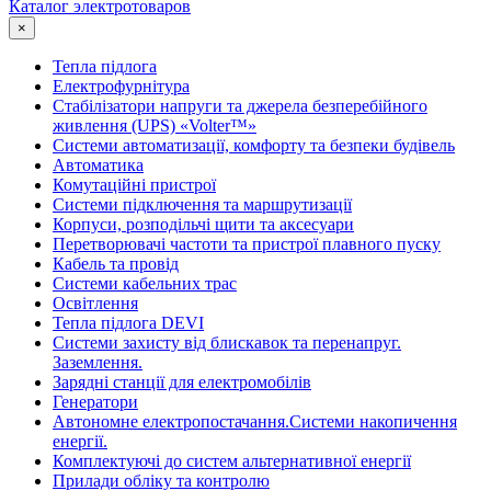
Каталог электротоваров
×
Тепла підлога
Електрофурнітура
Cтабілізатори напруги та джерела безперебійного
живлення (UPS) «Volter™»
Системи автоматизації, комфорту та безпеки будівель
Автоматика
Комутаційні пристрої
Системи підключення та маршрутизації
Корпуси, розподільчі щити та аксесуари
Перетворювачі частоти та пристрої плавного пуску
Кабель та провід
Системи кабельних трас
Освітлення
Тепла підлога DEVI
Системи захисту від блискавок та перенапруг.
Заземлення.
Зарядні станції для електромобілів
Генератори
Автономне електропостачання.Системи накопичення
енергії.
Комплектуючі до систем альтернативної енергії
Прилади обліку та контролю