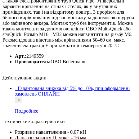
а також електромонтажних труб Quick Pipe. Універсальні
варіанти кріплення на стінах і стелях, як у внутрішніх
приміщеннях, так і на відкритому повітрі. З прорізом для
бічного вирівнювання під час монтажу за допомогою шурупа
або забивного анкера. Монтаж труб без інструментів. Можна
також монтувати за допомогою кліпси OBO Multi-Quick або
starQuick. Розмір M16 - M32 можна нагвинтити на різьбу M6.
Рекомендована відстань між кріпленнями 50–60 см, макс.
значення екстракції F при кімнатній температурі 20 °C
Арт.:
2149559
Производитель:
OBO Bettermann
Действующие акции
- Гарантована знижка від 5% до 10%, при оформленні
замовлень ОНЛАЙН
×
Подробнее
Технические характеристики
Розривне навантаження - 0,07 кН
Діапазон затиску D, макс. - 16 мм