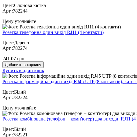
Цвет:Слонова кістка
Арт.:782244
Цену уточняйте
Розетка телефонна один вихід RJ11 (4 контакти)
Цвет:Дерево
Арт.:782274
241.07 грн
Добавить в корзину
Купить в один клик
Розетка інформаційна один вихід RJ45 UTP (8 контактів), катего
Цвет:Білий
Арт.:782224
Цену уточняйте
Розетка комбінована (телефон + комп'ютер) два виходи: RJ11 (4 
Цвет:Білий
Арт.:782221