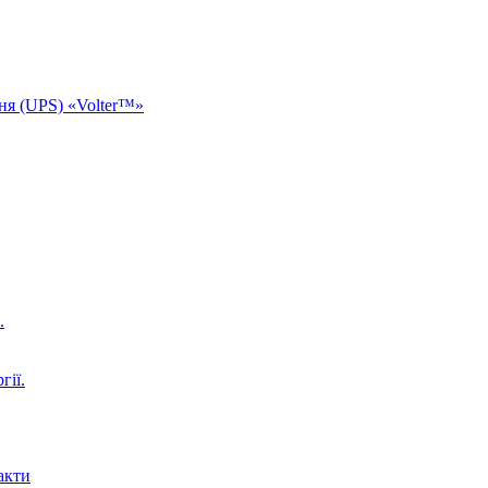
ня (UPS) «Volter™»
.
гії.
акти