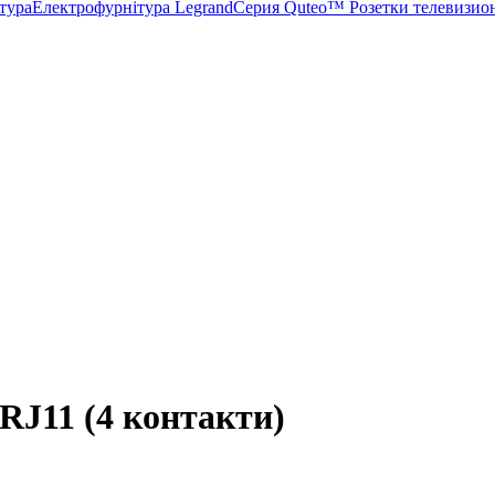
тура
Електрофурнітура Legrand
Серия Quteo™
Розетки телевизи
 RJ11 (4 контакти)