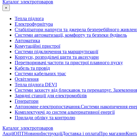
Каталог электротоваров
×
Тепла підлога
Електрофурнітура
Cтабілізатори напруги та джерела безперебійного живлен
Системи автоматизації, комфорту та безпеки будівель
Автоматика
Комутаційні пристрої
Системи підключення та маршрутизації
Корпуси, розподільчі щити та аксесуари
Перетворювачі частоти та пристрої плавного пуску
Кабель та провід
Системи кабельних трас
Освітлення
Тепла підлога DEVI
Системи захисту від блискавок та перенапруг. Заземлення
Зарядні станції для електромобілів
Генератори
Автономне електропостачання.Системи накопичення енер
Комплектуючі до систем альтернативної енергії
Прилади обліку та контролю
Каталог электротоваров
Акції
ОПТ
Новини
Інструкції
Доставка і оплата
Про магазин
Конт